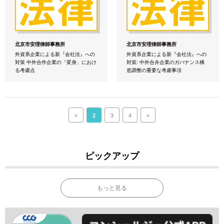
北京市安理律師事務所
北京市安理律師事務所
外資系企業による新『会社法』への
外資系企業による新『会社法』への
対策 中外合作企業の「変身」におけ
対策: 中外合弁企業のガバナンス構
る考慮点
造調整の重要な考慮事項
«
2
3
4
»
ピックアップ
もっと見る