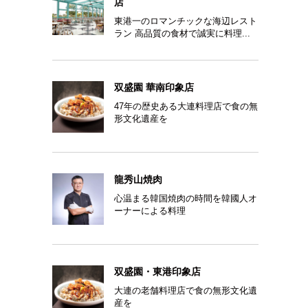
店
東港一のロマンチックな海辺レスト
ラン 高品質の食材で誠実に料理...
双盛園 華南印象店
47年の歴史ある大連料理店で食の無
形文化遺産を
龍秀山焼肉
心温まる韓国焼肉の時間を韓國人オ
ーナーによる料理
双盛園・東港印象店
大連の老舗料理店で食の無形文化遺
産を