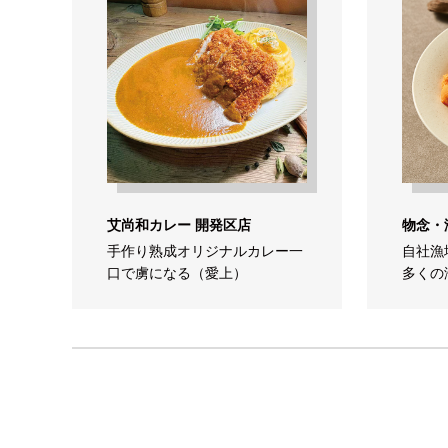
艾尚和カレー 開発区店
物念・
手作り熟成オリジナルカレー一
自社漁
口で虜になる（愛上）
多くの