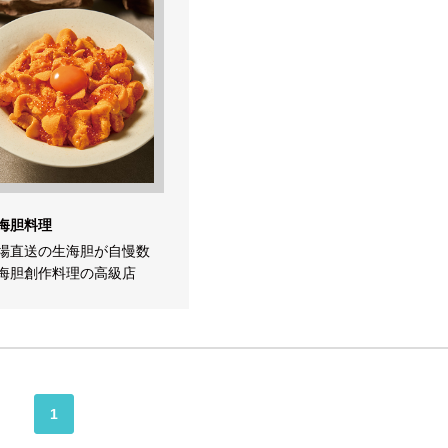
海胆料理
場直送の生海胆が自慢数
海胆創作料理の高級店
1