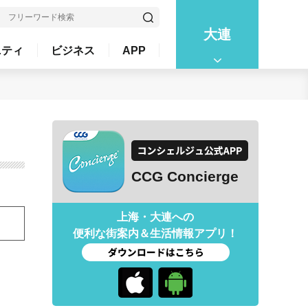
大連
ニティ
ビジネス
APP
CCG Concierge
上海・大連への
便利な街案内＆生活情報アプリ！