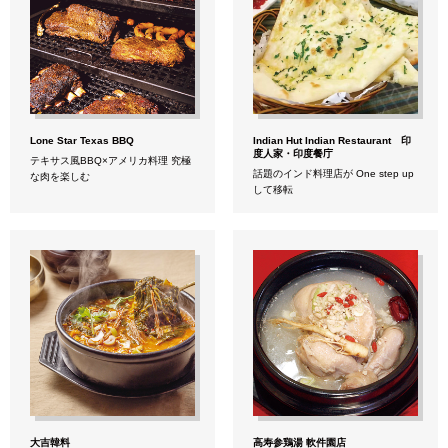
Lone Star Texas BBQ
Indian Hut Indian Restaurant 印
度人家・印度餐庁
テキサス風BBQ×アメリカ料理 究極
話題のインド料理店が One step up
な肉を楽しむ
して移転
大吉韓料
高寿参鶏湯 軟件園店