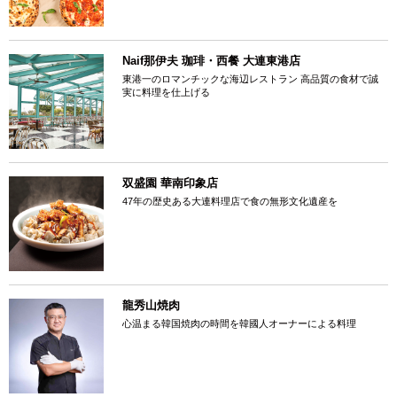
Naif那伊夫 珈琲・西餐 大連東港店
東港一のロマンチックな海辺レストラン 高品質の食材で誠
実に料理を仕上げる
双盛園 華南印象店
47年の歴史ある大連料理店で食の無形文化遺産を
龍秀山焼肉
心温まる韓国焼肉の時間を韓國人オーナーによる料理