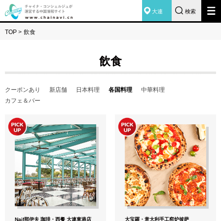
大連
検索
TOP
>
飲食
飲食
クーポンあり
新店舗
日本料理
各国料理
中華料理
カフェ＆バー
Naif那伊夫 珈琲・西餐 大連東港店
大宝羅・意大利手工窑炉披萨