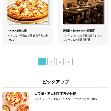
TIKAKA歓辣比薩
黒曜石・灰OBSIDIAN西餐庁
アメリカン厚底ピザ風 独自研究の辛
スタイリッシュな雰囲気漂うシェフ
いピザ
のとっておき多国籍料理
1
2
3
»
ピックアップ
大宝羅・意大利手工窑炉披萨
ロマンチックで美味しい イタリア生活と出会う幸せ