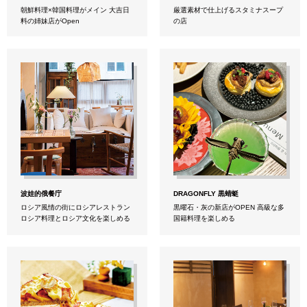
朝鮮料理×韓国料理がメイン 大吉日
厳選素材で仕上げるスタミナスープ
料の姉妹店がOpen
の店
波娃的俄餐庁
DRAGONFLY 黒蜻蜓
ロシア風情の街にロシアレストラン
黒曜石・灰の新店がOPEN 高級な多
ロシア料理とロシア文化を楽しめる
国籍料理を楽しめる