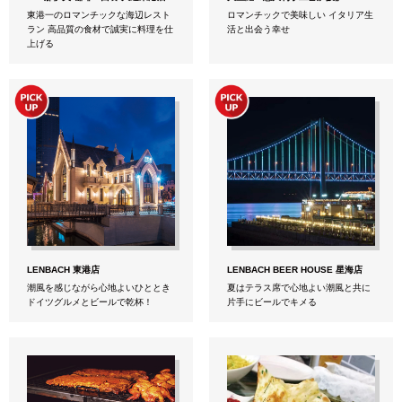
東港一のロマンチックな海辺レスト
ロマンチックで美味しい イタリア生
ラン 高品質の食材で誠実に料理を仕
活と出会う幸せ
上げる
LENBACH 東港店
LENBACH BEER HOUSE 星海店
潮風を感じながら心地よいひととき
夏はテラス席で心地よい潮風と共に
ドイツグルメとビールで乾杯！
片手にビールでキメる