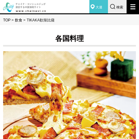
大連
検索
TOP
>
飲食
>
TIKAKA歓辣比薩
各国料理