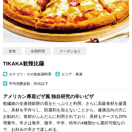
飲食
各国料理
クーポンあり
TIKAKA歓辣比薩
カテゴリ：その他各国料理
エリア：東港
平均消費金額：50元以下
アメリカン厚底ピザ風 独自研究の辛いピザ
粗繊維の全麦雑穀餅の底をたっぷりと利用。さらに高級食材を厳選
し、具材を手作りし、防腐剤を加えないことから、健康志向の方に
お勧めだ。食材がふんだんに利用されており、具材もチーズも20%
増量中。辛さは無辛、微辛、中辛、特辛の4種類から選択可能なの
で、お好みの辛さで楽しめる。