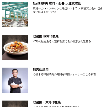
Naif那伊夫 珈琲・西餐 大連東港店
東港一のロマンチックな海辺レストラン 高品質の食材で誠
実に料理を仕上げる
双盛園 華南印象店
47年の歴史ある大連料理店で食の無形文化遺産を
龍秀山焼肉
心温まる韓国焼肉の時間を韓國人オーナーによる料理
双盛園・東港印象店