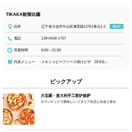
TIKAKA歓辣比薩
住所
辽宁省大连市中山区澳景园12号2单元1-2
MAP
電話
139-0426-1707
営業時間
9:00～21:00
代表メニュー
メキシコビーフソース掛けピザ 29.8元～
ピックアップ
大宝羅・意大利手工窑炉披萨
ロマンチックで美味しい イタリア生活と出会う幸せ