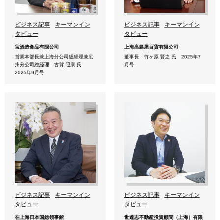
ビジネス記事
キーマンイン
ビジネス記事
キーマンイン
タビュー
タビュー
宝酒造食品有限公司
上海高島屋百貨有限公司
営業本部長兼上海分公司総経理兼広
董事長 竹ヶ原 賢之 氏 2025年7
州分公司総経理 古賀 照康 氏
月号
2025年9月号
ビジネス記事
キーマンイン
ビジネス記事
キーマンイン
タビュー
タビュー
在上海日本国総領事館
世達志不動産投資顧問（上海）有限