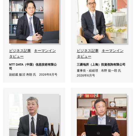
ビジネス記事
キーマンイン
ビジネス記事
キーマンイン
タビュー
タビュー
NTT DATA（中国）信息技術有限公
三菱地所（上海）投資咨詢有限公司
司
董事長・総経理 布野 龍一郎 氏
副総裁 飯沼 寿朗 氏 2026年8月号
2026年6月号