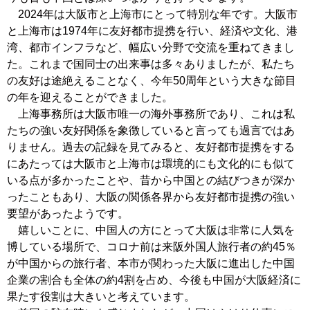
2024年は大阪市と上海市にとって特別な年です。大阪市
と上海市は1974年に友好都市提携を行い、経済や文化、港
湾、都市インフラなど、幅広い分野で交流を重ねてきまし
た。これまで国同士の出来事は多々ありましたが、私たち
の友好は途絶えることなく、今年50周年という大きな節目
の年を迎えることができました。
上海事務所は大阪市唯一の海外事務所であり、これは私
たちの強い友好関係を象徴していると言っても過言ではあ
りません。過去の記録を見てみると、友好都市提携をする
にあたっては大阪市と上海市は環境的にも文化的にも似て
いる点が多かったことや、昔から中国との結びつきが深か
ったこともあり、大阪の関係各界から友好都市提携の強い
要望があったようです。
嬉しいことに、中国人の方にとって大阪は非常に人気を
博している場所で、コロナ前は来阪外国人旅行者の約45％
が中国からの旅行者、本市が関わった大阪に進出した中国
企業の割合も全体の約4割を占め、今後も中国が大阪経済に
果たす役割は大きいと考えています。