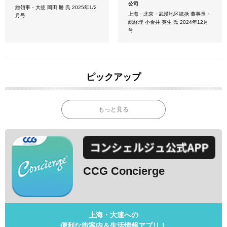
公司
総領事・大使 岡田 勝 氏 2025年1/2
上海・北京・武漢地区統括 董事長・
月号
総経理 小金井 英生 氏 2024年12月
号
ピックアップ
もっと見る
CCG Concierge
上海・大連への
便利な街案内＆生活情報アプリ！