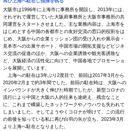
再び上海へ駐在し指揮を執る
大阪市は1996年に上海市に事務所を開設し、2013年には、
それぞれで運営していた大阪府事務所と大阪市事務所の共
同運営をスタートさせました。主な業務内容は、上海市を
はじめとする中国の各都市との友好交流の窓口的役割をは
じめ、大阪からの企業ミッション団の受け入れや展示会・
見本市への出展サポート、中国市場の開拓支援などビジネ
ス交流の促進のほか、大阪への企業誘致や観光客誘致な
ど、大阪経済の活性化に向けて、中国各地でプロモーショ
ンを展開しています。
上海への駐在は3年ぶり2度目で、前回は2017年3月から
2020年2月まで約3年間でした。前回の駐在時は、大阪への
インバウンドが大きく伸びた時期でしたが、新型コロナの
流行により中国と大阪の人的往来も途絶え、残念なこと
に、これまで構築したネットワークやノウハウも失われて
しまいました。そしてようやくコロナが明けて、この流行
の前後を知っている私に再び白羽の矢が立ち、2023年3月
より上海へ駐在となりました。