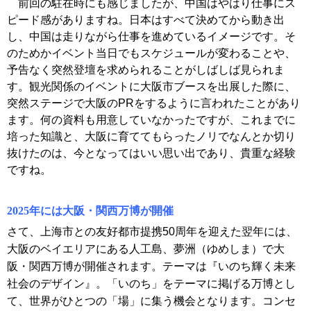
前回の駐在時にも感じましたが、中国はやはり仕事にス
ピード感がありますね。日本はすべて決めてから動き出
し、中国は走りながら仕事を進めているイメージです。そ
のためかイベント当日でもスケジュールが変わることや、
予告なく突然登壇を求められることがしばしば見られま
す。観光関係のイベントに大阪市ブースを出展した際に、
突然ステージで大阪のPRをするように言われたことがあり
ます。何の資料も用意していなかったですが、これまでに
培った知識と、大阪に育ててもらったノリでなんとか切り
抜けたのは、今となってはいい思い出であり、貴重な経験
ですね
。
2025年には大阪・関西万博が開催
さて、上海市との友好都市提携50周年を迎えた翌年には、
大阪のベイエリアにある人工島、夢洲（ゆめしま）で大
阪・関西万博が開催されます。テーマは『いのち輝く未来
社会のデザイン』。「いのち」をテーマに掲げる万博とし
て、世界がひとつの「場」に集う機会となります。コンセ