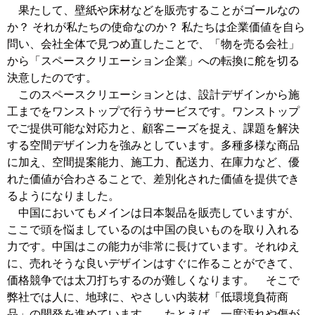
果たして、壁紙や床材などを販売することがゴールなの
か？ それが私たちの使命なのか？ 私たちは企業価値を自ら
問い、会社全体で見つめ直したことで、「物を売る会社」
から「スペースクリエーション企業」への転換に舵を切る
決意したのです。
このスペースクリエーションとは、設計デザインから施
工までをワンストップで行うサービスです。ワンストップ
でご提供可能な対応力と、顧客ニーズを捉え、課題を解決
する空間デザイン力を強みとしています。多種多様な商品
に加え、空間提案能力、施工力、配送力、在庫力など、優
れた価値が合わさることで、差別化された価値を提供でき
るようになりました。
中国においてもメインは日本製品を販売していますが、
ここで頭を悩ましているのは中国の良いものを取り入れる
力です。中国はこの能力が非常に長けています。それゆえ
に、売れそうな良いデザインはすぐに作ることができて、
価格競争では太刀打ちするのが難しくなります。 そこで
弊社では人に、地球に、やさしい内装材「低環境負荷商
品」の開発を進めています。 たとえば、一度汚れや傷が