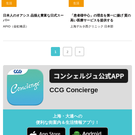
生活
生活
日本人のオアシス 品揃え豊富な日式スー
「患者様中心」の理念を第一に揚げ 質の
パー
高い医療サービスを提供する
APIO（金虹橋店）
上海デルタ西クリニック 日本部
1
2
»
CCG Concierge
上海・大連への
便利な街案内＆生活情報アプリ！