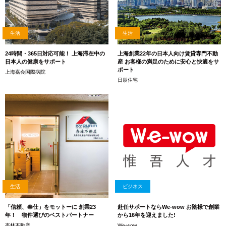
生活
生活
24時間・365日対応可能！ 上海滞在中の
上海創業22年の日本人向け賃貸専門不動
日本人の健康をサポート
産 お客様の満足のために安心と快適をサ
ポート
上海嘉会国際病院
日朋住宅
生活
ビジネス
「信頼、奉仕」をモットーに 創業23
赴任サポートならWe-wow お陰様で創業
年！ 物件選びのベストパートナー
から16年を迎えました!
杏林不動産
We-wow