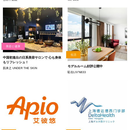
美容と健康
生活
中国初進出の日系美容サロンで 心も身体
もリフレッシュ！
モデルルーム好評公開中
肌来之 UNDER THE SKIN
駐在LIV’N833