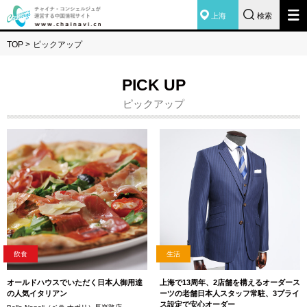
上海
検索
TOP
>
ピックアップ
PICK UP
ピックアップ
飲食
生活
オールドハウスでいただく日本人御用達
上海で13周年、2店舗を構えるオーダース
の人気イタリアン
ーツの老舗日本人スタッフ常駐、3プライ
ス設定で安心オーダー