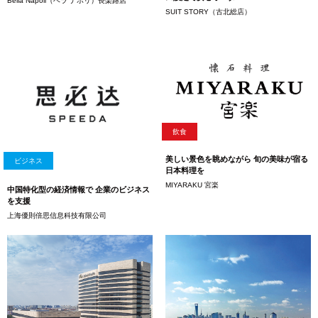
Bella Napoli（ベラ ナポリ）長楽路店
SUIT STORY（古北総店）
飲食
美しい景色を眺めながら 旬の美味が宿る
ビジネス
日本料理を
MIYARAKU 宮楽
中国特化型の経済情報で 企業のビジネス
を支援
上海優則倍思信息科技有限公司