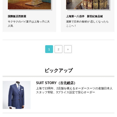
国際飯店西餅屋
上海第一八佰伴 新世紀食品城
サクサクのパイ菓子は上海っ子に大
浦東で日本の食材が 恋しくなったら
人気
ここへ！
1
2
»
ピックアップ
SUIT STORY（古北総店）
上海で13周年、2店舗を構えるオーダースーツの老舗日本人
スタッフ常駐、3プライス設定で安心オーダー