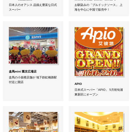
日本人のオアシス 品揃え豊富な日式
お馴染みの「ブルドックソース」 上
スーパー
海を中心に中国で販売中！
盒馬mini 匯京広場店
盒馬の小規模店舗が 地下鉄虹橋路駅
付近に開店
APIO
日本式スーパー「APIO」 5月初旬浦
東新区にオープン