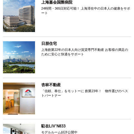
上海嘉会国際病院
24時間・365日対応可能！ 上海滞在中の日本人の健康をサポ
ート
日朋住宅
上海創業22年の日本人向け賃貸専門不動産 お客様の満足の
ために安心と快適をサポート
杏林不動産
「信頼、奉仕」をモットーに 創業23年！ 物件選びのベス
トパートナー
駐在LIV’N833
モデルルーム好評公開中