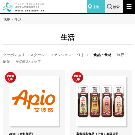
上海
検索
TOP
>
生活
生活
クーポンあり
スクール
ファッション
住まい
食品・食材
旅行
病院
その他ショップ
APIO（金虹橋店）
富留得客食品（上海）有限公司