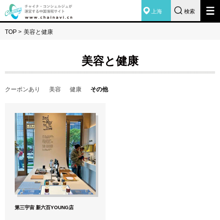
上海
検索
TOP
>
美容と健康
美容と健康
クーポンあり
美容
健康
その他
第三宇宙 新六百YOUNG店