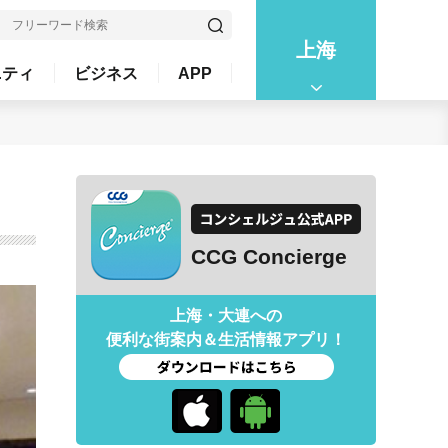
上海
ニティ
ビジネス
APP
CCG Concierge
上海・大連への
便利な街案内＆生活情報アプリ！