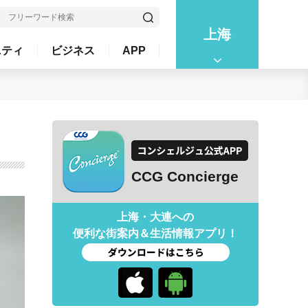
上海
ニティ
ビジネス
APP
CCG Concierge
上海・大連への
便利な街案内＆生活情報アプリ！