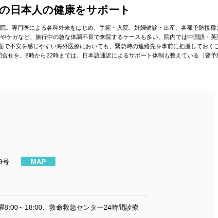
在中の日本人の健康をサポート
合病院。専門医による各科外来をはじめ、手術・入院、妊婦健診・出産、各種予防接種
熱やケガなど、旅行中の急な体調不良で来院するケースも多い。院内では中国語・英
面で不安を感じやすい海外医療においても、緊急時の連絡先を事前に把握しておく
ら問合せを。8時から22時までは、日本語通訳によるサポート体制も整えている（要予
9号
MAP
8:00～18:00、救命救急センター24時間診療