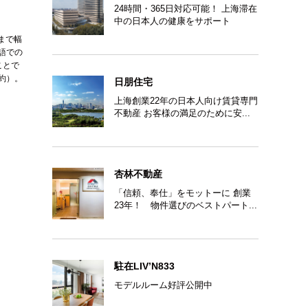
24時間・365日対応可能！ 上海滞在
中の日本人の健康をサポート
まで幅
語での
ことで
約）。
日朋住宅
上海創業22年の日本人向け賃貸専門
不動産 お客様の満足のために安...
杏林不動産
「信頼、奉仕」をモットーに 創業
23年！ 物件選びのベストパート...
駐在LIV’N833
モデルルーム好評公開中