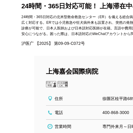
24時間・365日対応可能！ 上海滞
24時間・365日対応の北米型救命救急センター（ER）を備える総
広く対応する。ERでは小児救急や狂犬病外来も設置され、突然の発
診療が可能で、日本人医師および日本語対応医師が在籍。言語や費用
安心につながる。困った際は、日本語対応のWeChatアカウントか
沪医广 【2025】 第09-09-C072号
上海嘉会国際病院
住所
徐匯区桂平路68
電話
400-868-3000
営業時間
専門外来月～日曜