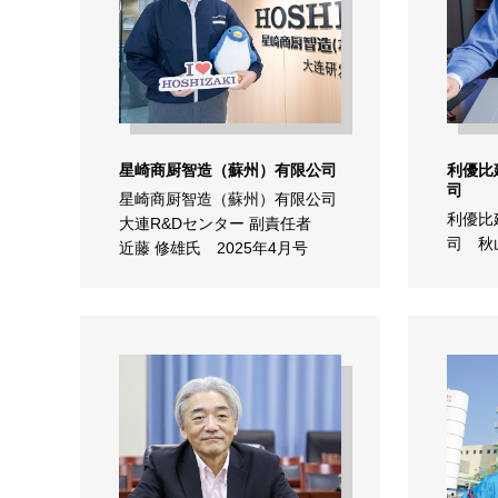
星崎商厨智造（蘇州）有限公司
利優比
司
星崎商厨智造（蘇州）有限公司
利優比
大連R&Dセンター 副責任者
司 秋
近藤 修雄氏 2025年4月号