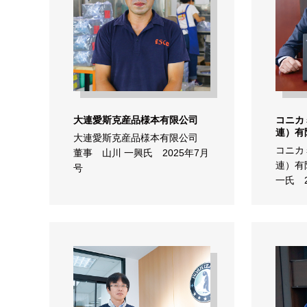
大連愛斯克産品様本有限公司
コニカ
連）有
大連愛斯克産品様本有限公司
コニカ
董事 山川 一興氏 2025年7月
連）有
号
一氏 2