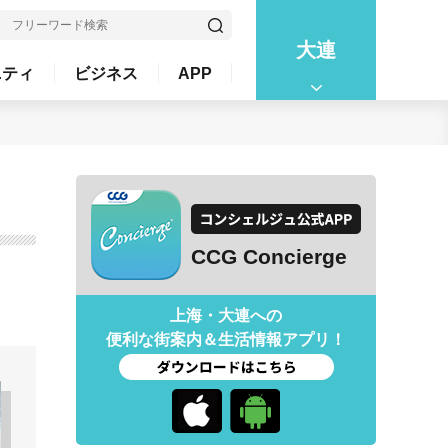
大連
ニティ
ビジネス
APP
CCG Concierge
上海・大連への
便利な街案内＆生活情報アプリ！