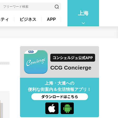
上海
ニティ
ビジネス
APP
CCG Concierge
上海・大連への
便利な街案内＆生活情報アプリ！