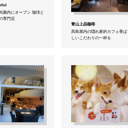
ful
尚園内にオープン 珈琲と
の専門店
青山上品咖啡
髙島屋内の隠れ家的カフェ香ば
しいこだわりの一杯を