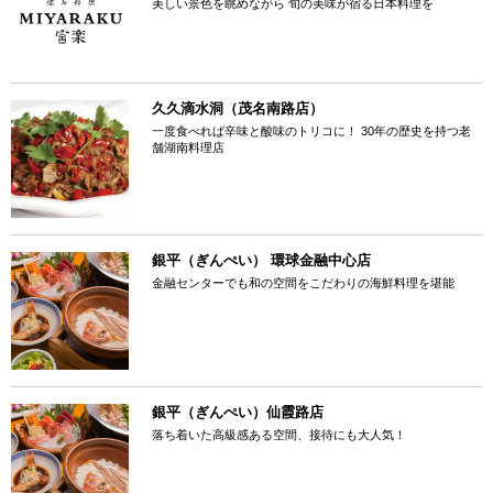
美しい景色を眺めながら 旬の美味が宿る日本料理を
久久滴水洞（茂名南路店）
一度食べれば辛味と酸味のトリコに！ 30年の歴史を持つ老
舗湖南料理店
銀平（ぎんぺい） 環球金融中心店
金融センターでも和の空間をこだわりの海鮮料理を堪能
銀平（ぎんぺい）仙霞路店
落ち着いた高級感ある空間、接待にも大人気！