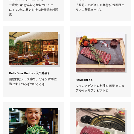
一度食べれば辛味と酸味のトリコ
「豆丹」のビストロ業態が 徐家匯エ
に！ 30年の歴史を持つ老舗湖南料理
リアに新規オープン
店
Bella Vita Bistro（天平路店）
開放的なテラス席で、ワイン片手に
ItaMeshi-Ya
過ごすくつろぎのひととき
ワインとビストロ料理を満喫 カジュ
アルイタリアンビストロ