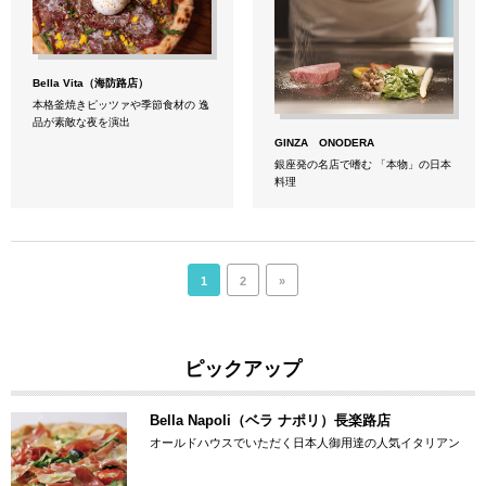
Bella Vita（海防路店）
本格釜焼きピッツァや季節食材の 逸
品が素敵な夜を演出
GINZA ONODERA
銀座発の名店で嗜む 「本物」の日本
料理
1
2
»
ピックアップ
Bella Napoli（ベラ ナポリ）長楽路店
オールドハウスでいただく日本人御用達の人気イタリアン