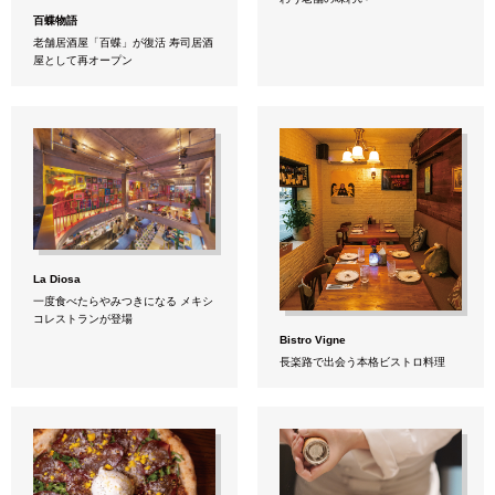
百蝶物語
老舗居酒屋「百蝶」が復活 寿司居酒
屋として再オープン
La Diosa
一度食べたらやみつきになる メキシ
コレストランが登場
Bistro Vigne
長楽路で出会う本格ビストロ料理