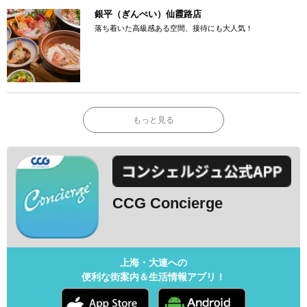
銀平（ぎんぺい）仙霞路店
落ち着いた高級感ある空間、接待にも大人気！
もっと見る
CCG Concierge
上海・大連への
便利な街案内＆生活情報アプリ！