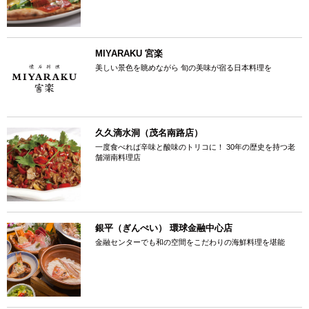
MIYARAKU 宮楽
美しい景色を眺めながら 旬の美味が宿る日本料理を
久久滴水洞（茂名南路店）
一度食べれば辛味と酸味のトリコに！ 30年の歴史を持つ老
舗湖南料理店
銀平（ぎんぺい） 環球金融中心店
金融センターでも和の空間をこだわりの海鮮料理を堪能