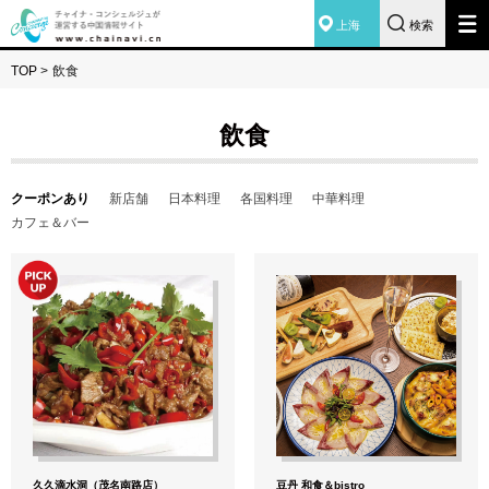
上海
検索
TOP
>
飲食
飲食
クーポンあり
新店舗
日本料理
各国料理
中華料理
カフェ＆バー
久久滴水洞（茂名南路店）
豆丹 和食＆bistro