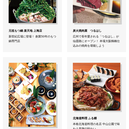
元祖もつ鍋 楽天地 上海店
炭火焼肉屋 つるはし
新世紀広場に登場！ 創業50年のもつ
広州で長年愛される「つるはし」が
鍋専門店
仙霞路にオープン！ 本場大阪鶴橋仕
込みの焼肉を堪能しよう
北海道料理 ふる郷
本格北海道料理の名店 中山公園で味
わう老舗の味わい