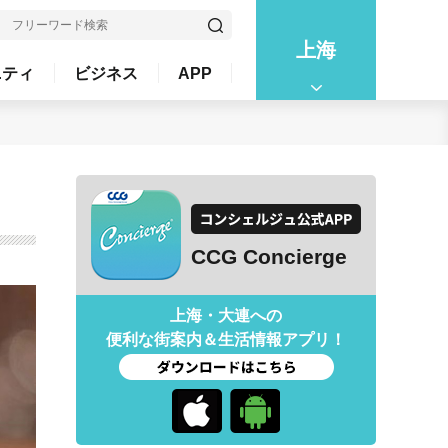
上海
ニティ
ビジネス
APP
CCG Concierge
上海・大連への
便利な街案内＆生活情報アプリ！