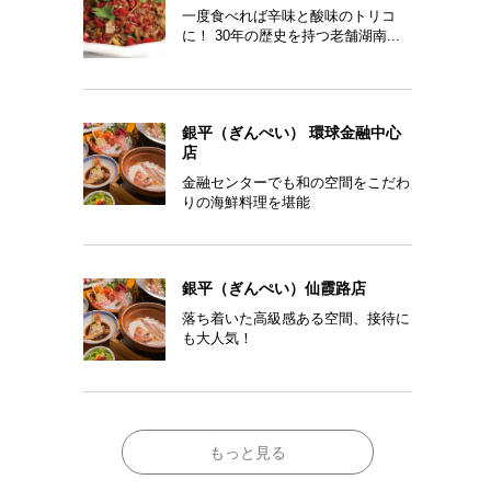
一度食べれば辛味と酸味のトリコ
に！ 30年の歴史を持つ老舗湖南...
銀平（ぎんぺい） 環球金融中心
店
金融センターでも和の空間をこだわ
りの海鮮料理を堪能
銀平（ぎんぺい）仙霞路店
落ち着いた高級感ある空間、接待に
も大人気！
もっと見る