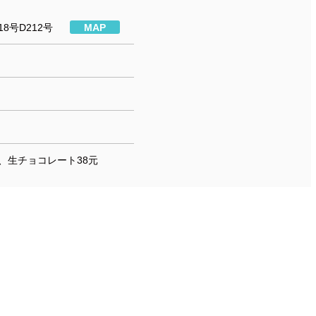
8号D212号
MAP
、生チョコレート38元