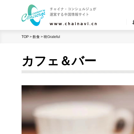
TOP
>
飲食
>
映Grateful
カフェ＆バー