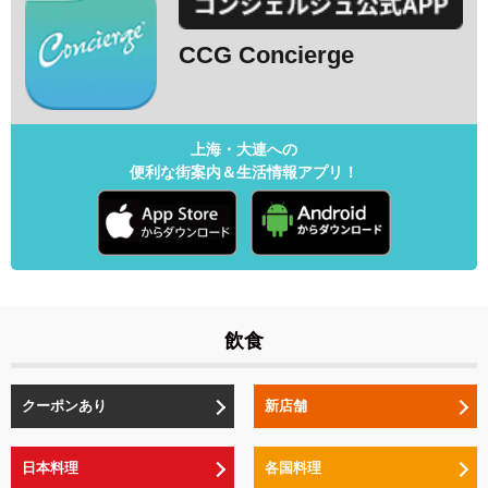
CCG Concierge
上海・大連への
便利な街案内＆生活情報アプリ！
飲食
クーポンあり
新店舗
日本料理
各国料理