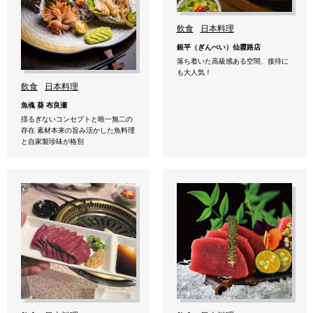
飲食
日本料理
銀平（ぎんぺい）仙霞路店
落ち着いた高級感ある空間、接待に
も大人気！
飲食
日本料理
魚魂 葵 布良瀬
揺るぎないコンセプトと唯一無二の
存在 素材本来の旨み活かした魚料理
と自家製珍味が格別