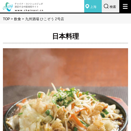
上海
検索
TOP
>
飲食
>
九州酒場 ひこぞう 2号店
日本料理