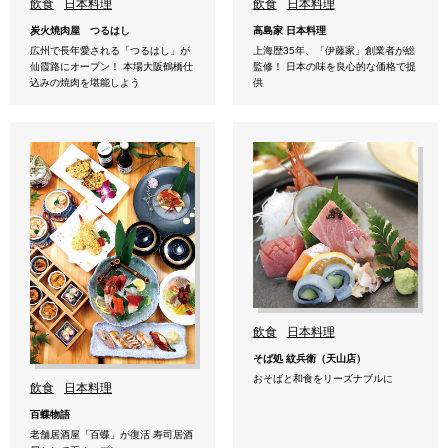
飲食
日本料理
飲食
日本料理
炭火焼肉屋 つるはし
高島家 日本料理
広州で長年愛される「つるはし」が
上海歴35年、「伊藤家」創業者が総
仙霞路にオープン！ 本場大阪鶴橋仕
監修！ 日本の味を良心的な価格で提
込みの焼肉を堪能しよう
供
飲食
日本料理
そば処 紋兵衛（天山店）
おそばと和食をリーズナブルに
飲食
日本料理
百蝶物語
老舗居酒屋「百蝶」が復活 寿司居酒