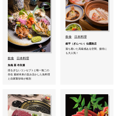
飲食
日本料理
銀平（ぎんぺい）仙霞路店
落ち着いた高級感ある空間、接待に
も大人気！
飲食
日本料理
魚魂 葵 布良瀬
揺るぎないコンセプトと唯一無二の
存在 素材本来の旨み活かした魚料理
と自家製珍味が格別