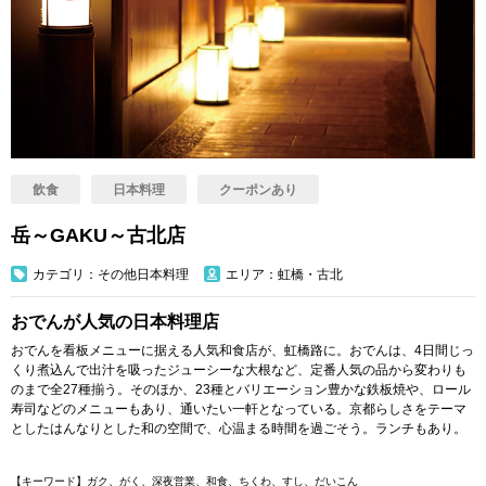
飲食
日本料理
クーポンあり
岳～GAKU～古北店
カテゴリ：その他日本料理
エリア：虹橋・古北
おでんが人気の日本料理店
おでんを看板メニューに据える人気和食店が、虹橋路に。おでんは、4日間じっ
くり煮込んで出汁を吸ったジューシーな大根など、定番人気の品から変わりも
のまで全27種揃う。そのほか、23種とバリエーション豊かな鉄板焼や、ロール
寿司などのメニューもあり、通いたい一軒となっている。京都らしさをテーマ
としたはんなりとした和の空間で、心温まる時間を過ごそう。ランチもあり。
【キーワード】ガク、がく、深夜営業、和食、ちくわ、すし、だいこん