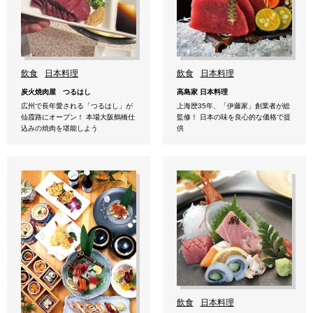
飲食
日本料理
飲食
日本料理
炭火焼肉屋 つるはし
高島家 日本料理
広州で長年愛される「つるはし」が
上海歴35年、「伊藤家」創業者が総
仙霞路にオープン！ 本場大阪鶴橋仕
監修！ 日本の味を良心的な価格で提
込みの焼肉を堪能しよう
供
飲食
日本料理