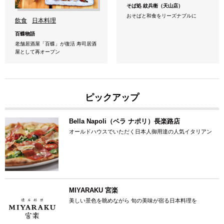
そば処 紋兵衛（天山店）
おそばと和食をリーズナブルに
飲食
日本料理
百蝶物語
老舗居酒屋「百蝶」が復活 寿司居酒
屋として再オープン
ピックアップ
Bella Napoli（ベラ ナポリ）長楽路店
オールドハウスでいただく日本人御用達の人気イタリアン
MIYARAKU 宮楽
美しい景色を眺めながら 旬の美味が宿る日本料理を