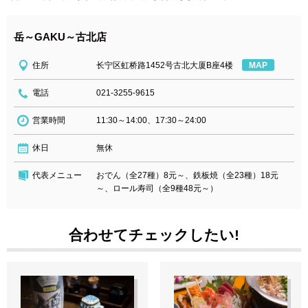
岳～GAKU～古北店
住所
长宁区虹桥路1452号古北大厦B座4楼
MAP
電話
021-3255-9615
営業時間
11:30～14:00、17:30～24:00
休日
無休
代表メニュー
おでん（全27種）8元～、鉄板焼（全23種）18元
～、ロール寿司（全9種48元～）
合わせてチェックしたい!