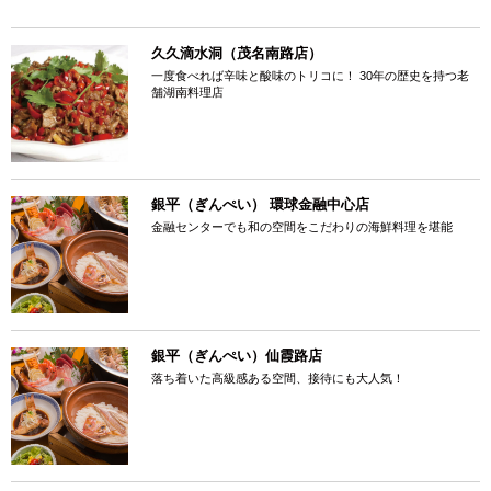
久久滴水洞（茂名南路店）
一度食べれば辛味と酸味のトリコに！ 30年の歴史を持つ老
舗湖南料理店
銀平（ぎんぺい） 環球金融中心店
金融センターでも和の空間をこだわりの海鮮料理を堪能
銀平（ぎんぺい）仙霞路店
落ち着いた高級感ある空間、接待にも大人気！