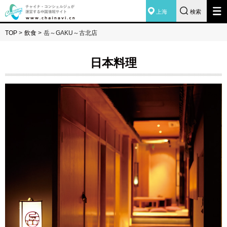
上海
検索
TOP
>
飲食
>
岳～GAKU～古北店
日本料理