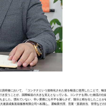
社員研修において、「コンテナという規格化された箱を輸送に使用したことで、輸
行き交うことが、国際輸送の大きな支えとなっている。コンテナを用いた物流の仕
持ちました。慣れていない、辛い業務にも不平を漏らさず、随分と精を出したことが
、大連源成集装箱服務有限公司へ転職し、運輸業代理、営業・貿易担当、管理などの