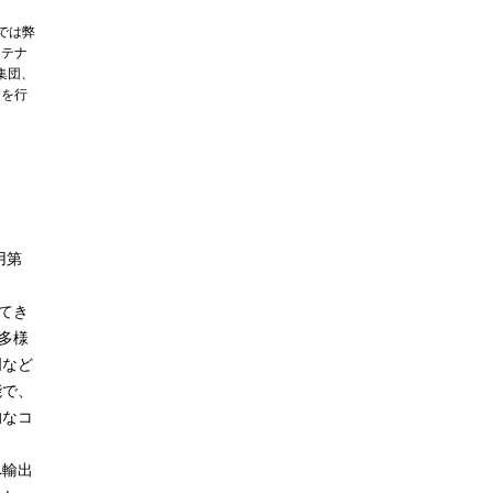
では弊
ンテナ
核集団、
引を行
用第
、
てき
多様
門など
能で、
的なコ
へ輸出