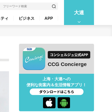
大連
ニティ
ビジネス
APP
CCG Concierge
上海・大連への
便利な街案内＆生活情報アプリ！