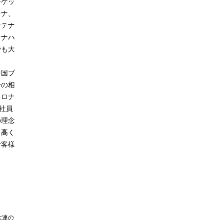
ーケッ
テナ、
ンテナ
テナハ
でも大
中国ブ
ーの相
コロナ
社員
の理念
と高く
お客様
大連の