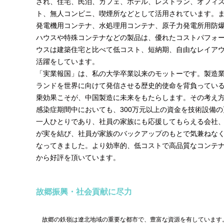
され、住宅、民泊、カフェ、ホテル、レストラン、オフィ
ト、無人コンビニ、喫煙所などとして活用されています。
発電機用コンテナ、水処理用コンテナ、原子力発電所用防
ハウスや特殊コンテナなどの製品は、優れたコストパフォ
ウスは建築住宅と比べて低コスト、短納期、自由なレイア
活躍をしています。
「実業報国」は、私の大学卒業以来のモットーです。製造
ランドを世界に向けて発信させる歴史的使命を背負ってい
乗効果こそが、中国製造に未来をもたらします。その考え
感染症期間中においても、300万元以上の資金を技術設備
一人ひとりであり、社員の家族にも応援してもらえる会社
が実を結び、社員が家族のバックアップのもとで気兼ねな
なってきました。より効率的、低コストで高品質なコンテ
から好評を頂いています。
故郷振興・社会貢献に尽力
故郷の鉄嶺は遼北地域の重要な都市で、豊富な資源を有しています