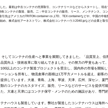
ました。最初は中古コンテナの売買取引、コンテナリースなどからスタートし、現在
、特殊コンテナの製造、販売。二：中古コンテナの販売、リース、メンテナンス、コ
のTRITON container co.,LTD、TEX containerなどや、中国の中
始め、株式会社アーネストワン、株式会社コンテナハウス2040.jpなどの企業と取
、そしてコンテナの生産へと事業を展開してきました。「品質至上、信
て品質向上・技術改革に取り組んできました。その努力の甲斐もあって
累計100以上のコンテナ製造プロジェクトを受注し、国内外の市場を開拓し
ステーションを所有し、物流倉庫の面積は1万平方メートルを超え、顧客の
を提供しています。大連、青島、上海、寧波、天津、広州、深セン、厦
種類のコンテナのカスタマイズ、販売、リースなどのサービスを提供可
また、大連と天津にはコンテナ保守・メンテのための施設があり、専門
テナハウスも製造しています。弊社が製造したコンテナハウスは海外