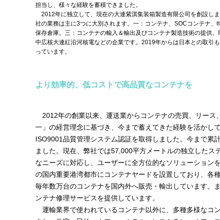
担当し、様々な経験を蓄積できました。
2012年に独立して、現在の大連紫淇集装箱製造有限公司を創設し
社の業務は主に3つに大別されます。一：コンテナ、SOCコンテナ
保存倉庫。三：コンテナの輸入＆輸出及びコンテナ製造技術の提供。取引先はアメリカ
中広核大連紅沿河核電などの企業です。2019年からは日本との取引も
っています。
より効率的、低コストで高品質なコンテナを
2012年の創業以来、運送業からコンテナの売買、リース
一」の経営理念に基づき、今まで蓄えてきた経験を活かし
ISO9001品質管理システム認証を取得しました。今まで
ました。現在、弊社では57,000平方メートルの独立した
なニーズに対応し、ユーザーに全方位的なソリューション
の国内重要港湾都市にコンテナヤードを設置しており、各
毎年数万台のコンテナを国内外へ販売・輸出しています。
ンテナ修理サービスを提供しています。
運輸業界で使われているコンテナ以外に、多種多様なコン