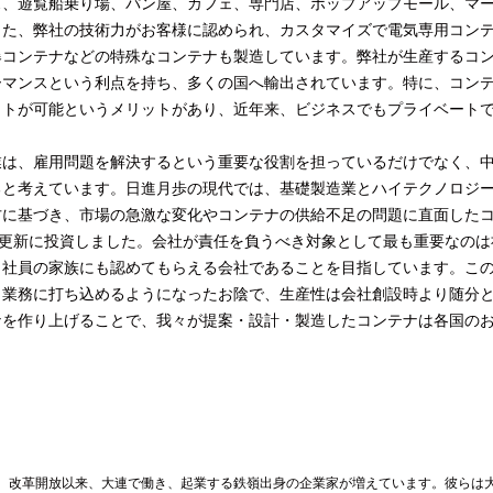
ス、遊覧船乗り場、パン屋、カフェ、専門店、ポップアップモール、マ
また、弊社の技術力がお客様に認められ、カスタマイズで電気専用コン
爆コンテナなどの特殊なコンテナも製造しています。弊社が生産するコ
ーマンスという利点を持ち、多くの国へ輸出されています。特に、コン
ウトが可能というメリットがあり、近年来、ビジネスでもプライベート
業は、雇用問題を解決するという重要な役割を担っているだけでなく、
ると考えています。日進月歩の現代では、基礎製造業とハイテクノロジ
方に基づき、市場の急激な変化やコンテナの供給不足の問題に直面した
の更新に投資しました。会社が責任を負うべき対象として最も重要なのは
、社員の家族にも認めてもらえる会社であることを目指しています。こ
く業務に打ち込めるようになったお陰で、生産性は会社創設時より随分
ナを作り上げることで、我々が提案・設計・製造したコンテナは各国の
。改革開放以来、大連で働き、起業する鉄嶺出身の企業家が増えています。彼らは