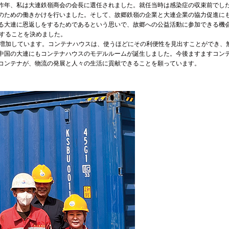
昨年、私は大連鉄嶺商会の会長に選任されました。就任当時は感染症の収束前でし
のための働きかけを行いました。そして、故郷鉄嶺の企業と大連企業の協力促進に
る大連に恩返しをするためであるという思いで、故郷への公益活動に参加できる機
設することを決めました。
増加しています。コンテナハウスは、使うほどにその利便性を見出すことができ、
中国の大連にもコンテナハウスのモデルルームが誕生しました。今後ますますコン
コンテナが、物流の発展と人々の生活に貢献できることを願っています。