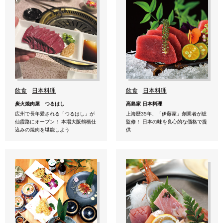
飲食
日本料理
飲食
日本料理
炭火焼肉屋 つるはし
高島家 日本料理
広州で長年愛される「つるはし」が
上海歴35年、「伊藤家」創業者が総
仙霞路にオープン！ 本場大阪鶴橋仕
監修！ 日本の味を良心的な価格で提
込みの焼肉を堪能しよう
供