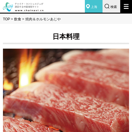
上海
検索
TOP
>
飲食
>
焼肉＆ホルモンあじや
日本料理