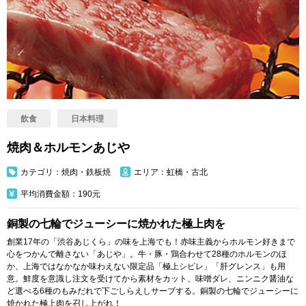
飲食
日本料理
焼肉＆ホルモンあじや
カテゴリ：焼肉・鉄板焼
エリア：虹橋・古北
平均消費金額：190元
銅製の七輪でジューシーに焼かれた極上肉を
創業17年の「渋谷あじくら」の味を上海でも！赤味主義からホルモン好きまで
心をつかんで離さない「あじや」。牛・豚・鶏合わせて28種のホルモンのほ
か、上海ではなかなか味わえない限定品「極上シビレ」「肝グレンス」も用
意。鮮度を意識し注文を受けてから素材をカット、味噌ダレ、ニンニク醤油な
ど選べる6種のもみだれで下ごしらえしサーブする。銅製の七輪でジューシーに
焼かれた極上肉を召し上がれ！