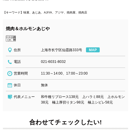
【キーワード】味屋、あじあ、AJIYA、アジヤ、焼肉屋、焼肉店
焼肉＆ホルモンあじや
住所
上海市长宁区仙霞路333号
MAP
電話
021-6031-8032
営業時間
11:30～14:00、17:00～23:00
休日
無休
代表メニュー
和牛種リブロース138元 上ハラミ88元 上ホルモン
38元 極上厚切りタン98元 極上シビレ58元
合わせてチェックしたい!