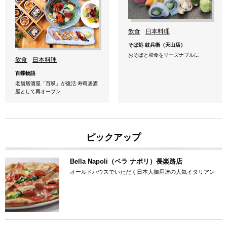
飲食
日本料理
そば処 紋兵衛（天山店）
おそばと和食をリーズナブルに
飲食
日本料理
百蝶物語
老舗居酒屋「百蝶」が復活 寿司居酒
屋として再オープン
ピックアップ
Bella Napoli（ベラ ナポリ）長楽路店
オールドハウスでいただく日本人御用達の人気イタリアン