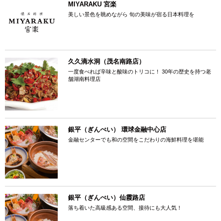
MIYARAKU 宮楽
美しい景色を眺めながら 旬の美味が宿る日本料理を
久久滴水洞（茂名南路店）
一度食べれば辛味と酸味のトリコに！ 30年の歴史を持つ老
舗湖南料理店
銀平（ぎんぺい） 環球金融中心店
金融センターでも和の空間をこだわりの海鮮料理を堪能
銀平（ぎんぺい）仙霞路店
落ち着いた高級感ある空間、接待にも大人気！