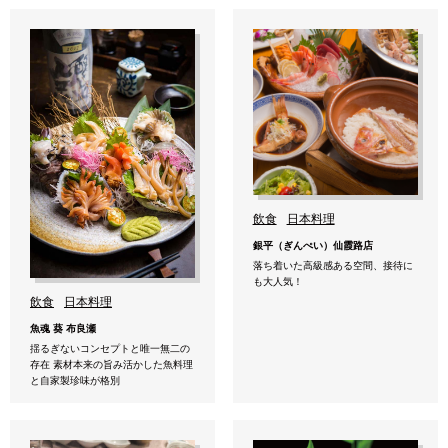
飲食
日本料理
銀平（ぎんぺい）仙霞路店
落ち着いた高級感ある空間、接待に
も大人気！
飲食
日本料理
魚魂 葵 布良瀬
揺るぎないコンセプトと唯一無二の
存在 素材本来の旨み活かした魚料理
と自家製珍味が格別