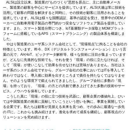
ALSIは設立以来、製造業の“ものづくり”思想を原点に、主に自動車メーカ
ー、製造業の顧客を中心にサービスを提供しています。ALSI大連は常に技術を
活用して顧客の問題を解決すると同時に、その技術が顧客に活用されることを
追求しています。ALSIは様々な国際認証、基準の認定を受け、世界中のOEMメ
ーカーに自動車用電子製品の専門的かつ安全なソフトウェア製品を提供してい
ます。また、スマート製造分野につき、IoT基層類データ採取とMOMプラット
フォームに搭載しているAPS（スマートプランニング）の製品体系を構築しま
した。
やはり製造業のユーザ系システム会社として、“現場視点”に拘ることを会社の
特徴としています。昨今、DX（デジタルトランスフォーメーション）という言
葉の元で、AIやIoT、ビックデータ解析等、様々な技術に注目が集まっています
が、どんなに先進的な技術でも、それを使う「現場」の役に立たなければ、そ
して「現場」が使いこなして効果を出せなければ意味がありません。当社はユ
ーザ系のシステム会社ですから、グループ会社の仕事においてはITを導入して
終わりではなく、導入後に効果を出すところまで責任を持たなくてはなりませ
ん。そのような環境下で鍛えられてきましたし、グループ会社に多数の「現
場」を持っており、「現場」の方との共創で磨き上げてきた多数の技術やサー
ビス、ノウハウを保有しています。
こうした真に「現場」の役に立つ技術を武器に、顧客企業の価値向上、ひい
ては中国製造業の発展に貢献していこうという想いを胸に、事業を展開してい
る企業です。私たちは顧客が見据える未来を見つめ、その歩みに最適な一歩先
の ITに、これからも挑み続けます。進化を求めて成長を継続し、顧客視点のソ
リューションを究め続けます。