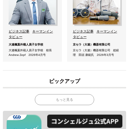
ビジネス記事
キーマンイン
ビジネス記事
キーマンイン
タビュー
タビュー
大連楓葉外籍人員子女学校
京セラ（大連）機器有限公司
大連楓葉外籍人員子女学校 校長
京セラ（大連）機器有限公司 総経
Andrew Zepf 2026年4月号
理 田頭 康範氏 2026年3月号
ピックアップ
もっと見る