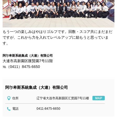
もう一つの楽しみはやはりゴルフです。回数・スコア共にまだまだ
ですが、これから力を入れてレベルアップに励もうと思っていま
す。
阿尓卑斯系統集成（大連）有限公司
大連市高新園区匯賢園7号11階
℡（0411）8475-6650
阿尓卑斯系統集成（大連）有限公司
住所
辽宁省大连市高新园区汇贤园7号11楼
MAP
電話
0411-8475-6650