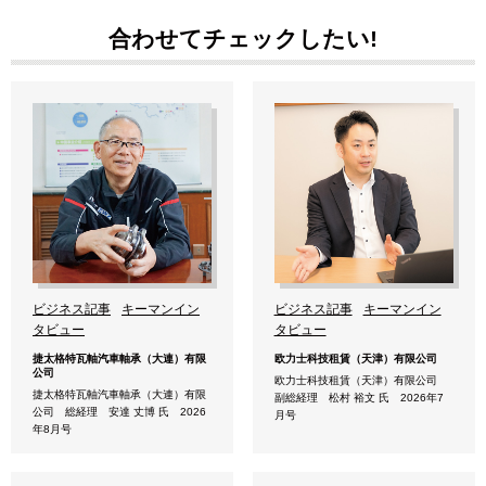
合わせてチェックしたい!
ビジネス記事
キーマンイン
ビジネス記事
キーマンイン
タビュー
タビュー
捷太格特瓦軸汽車軸承（大連）有限
欧力士科技租賃（天津）有限公司
公司
欧力士科技租賃（天津）有限公司
捷太格特瓦軸汽車軸承（大連）有限
副総経理 松村 裕文 氏 2026年7
公司 総経理 安達 丈博 氏 2026
月号
年8月号