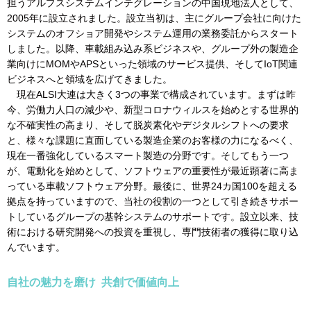
担うアルプスシステムインテグレーションの中国現地法人として、
2005年に設立されました。設立当初は、主にグループ会社に向けた
システムのオフショア開発やシステム運用の業務委託からスタート
しました。以降、車載組み込み系ビジネスや、グループ外の製造企
業向けにMOMやAPSといった領域のサービス提供、そしてIoT関連
ビジネスへと領域を広げてきました。
現在ALSI大連は大きく3つの事業で構成されています。まずは昨
今、労働力人口の減少や、新型コロナウィルスを始めとする世界的
な不確実性の高まり、そして脱炭素化やデジタルシフトへの要求
と、様々な課題に直面している製造企業のお客様の力になるべく、
現在一番強化しているスマート製造の分野です。そしてもう一つ
が、電動化を始めとして、ソフトウェアの重要性が最近顕著に高ま
っている車載ソフトウェア分野。最後に、世界24カ国100を超える
拠点を持っていますので、当社の役割の一つとして引き続きサポー
トしているグループの基幹システムのサポートです。設立以来、技
術における研究開発への投資を重視し、専門技術者の獲得に取り込
んでいます。
自社の魅力を磨け 共創で価値向上