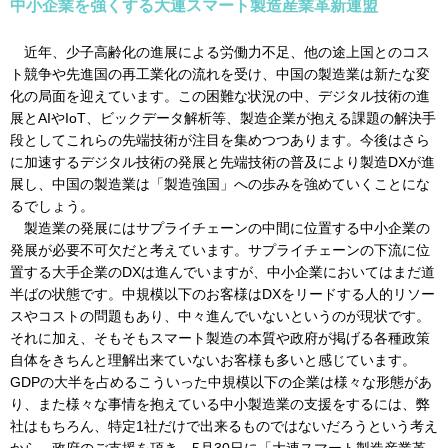
中小企業を強くする大連スマート製造産業革新連盟
近年、少子高齢化の進展による労働力不足、他の途上国とのコス
ト競争や先進国の再工業化の流れを受け、中国の製造業は新たな変
化の局面を迎えています。この困難な状況の中、デジタル技術の進
展とAIやIoT、ビックデータ解析等、製造企業が抱える課題の解決手
段としてこれらの先端技術が注目を集めつつあります。今後はさら
に加速するデジタル技術の発展と先端技術の普及により製造DXが進
展し、中国の製造業は「製造強国」への歩みを強めていくことにな
るでしょう。
製造業の発展にはサプライチェーンの中間に位置する中小企業の
発展が必要不可欠だと考えています。サプライチェーンの下流に位
置する大手企業のDXは進んでいますが、中小企業においてはまだ道
半ばの状態です。中規模以下のお客様はDXをリードする人的リソー
スやコストの問題もあり、中々進んでいないというのが現状です。
それに加え、そもそもスマート製造の本質や政府が掲げる各種政策
自体をきちんと理解出来ていないお客様も多いと感じています。
GDPの大半を占めるこういった中規模以下の企業は様々な形態があ
り、また様々な事情を抱えている中小製造業の支援をするには、弊
社はもちろん、特定1社だけで出来るものではないだろうという考え