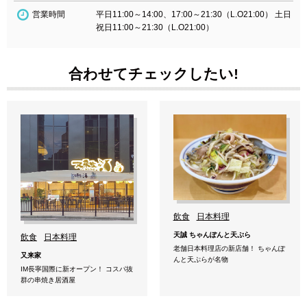
営業時間
平日11:00～14:00、17:00～21:30（L.O21:00） 土日
祝日11:00～21:30（L.O21:00）
合わせてチェックしたい!
飲食
日本料理
天誠 ちゃんぽんと天ぷら
飲食
日本料理
老舗日本料理店の新店舗！ ちゃんぽ
又来家
んと天ぷらが名物
IM長寧国際に新オープン！ コスパ抜
群の串焼き居酒屋