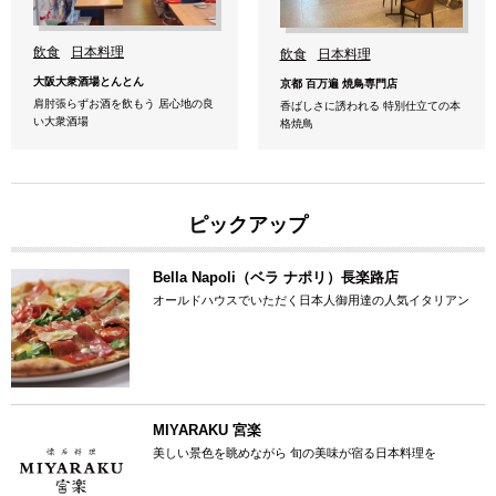
飲食
日本料理
飲食
日本料理
大阪大衆酒場とんとん
京都 百万遍 焼鳥専門店
肩肘張らずお酒を飲もう 居心地の良
香ばしさに誘われる 特別仕立ての本
い大衆酒場
格焼鳥
ピックアップ
Bella Napoli（ベラ ナポリ）長楽路店
オールドハウスでいただく日本人御用達の人気イタリアン
MIYARAKU 宮楽
美しい景色を眺めながら 旬の美味が宿る日本料理を