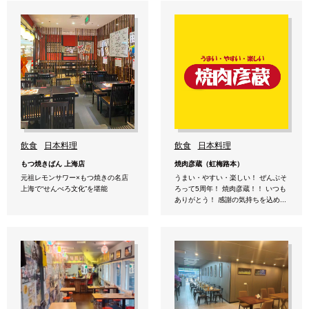
飲食
日本料理
飲食
日本料理
もつ焼きばん 上海店
焼肉彦蔵（虹梅路本）
元祖レモンサワー×もつ焼きの名店
うまい・やすい・楽しい！ ぜんぶそ
上海で“せんべろ文化”を堪能
ろって5周年！ 焼肉彦蔵！！ いつも
ありがとう！ 感謝の気持ちを込め...