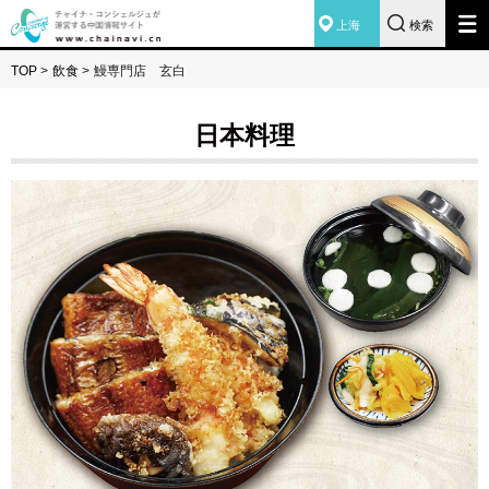
上海
検索
TOP
>
飲食
>
鰻専門店 玄白
日本料理