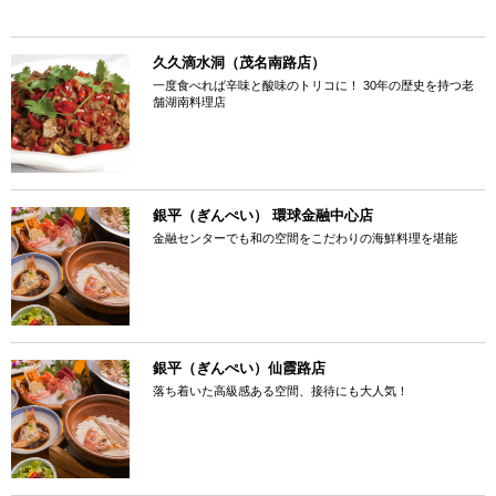
久久滴水洞（茂名南路店）
一度食べれば辛味と酸味のトリコに！ 30年の歴史を持つ老
舗湖南料理店
銀平（ぎんぺい） 環球金融中心店
金融センターでも和の空間をこだわりの海鮮料理を堪能
銀平（ぎんぺい）仙霞路店
落ち着いた高級感ある空間、接待にも大人気！