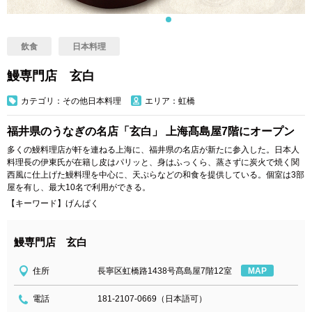
飲食
日本料理
鰻専門店 玄白
カテゴリ：その他日本料理
エリア：虹橋
福井県のうなぎの名店「玄白」 上海髙島屋7階にオープン
多くの鰻料理店が軒を連ねる上海に、福井県の名店が新たに参入した。日本人
料理長の伊東氏が在籍し皮はパリッと、身はふっくら、蒸さずに炭火で焼く関
西風に仕上げた鰻料理を中心に、天ぷらなどの和食を提供している。個室は3部
屋を有し、最大10名で利用ができる。
【キーワード】げんぱく
鰻専門店 玄白
住所
長寧区虹橋路1438号髙島屋7階12室
MAP
電話
181-2107-0669（日本語可）