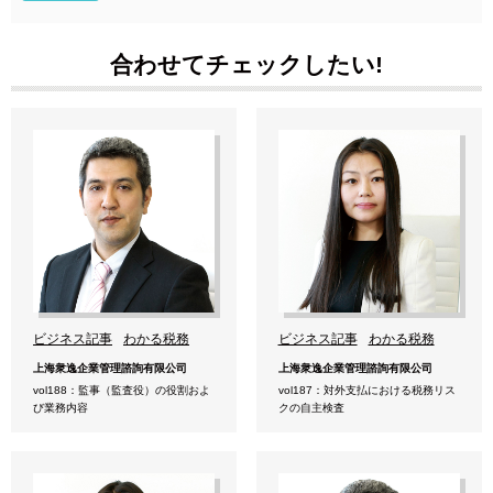
合わせてチェックしたい!
ビジネス記事
わかる税務
ビジネス記事
わかる税務
上海衆逸企業管理諮詢有限公司
上海衆逸企業管理諮詢有限公司
vol188：監事（監査役）の役割およ
vol187：対外支払における税務リス
び業務内容
クの自主検査