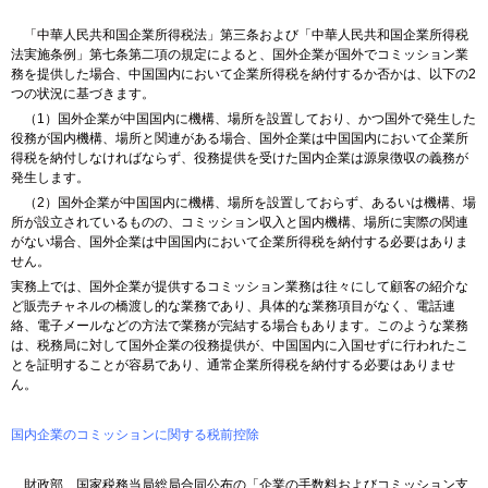
「中華人民共和国企業所得税法」第三条および「中華人民共和国企業所得税
法実施条例」第七条第二項の規定によると、国外企業が国外でコミッション業
務を提供した場合、中国国内において企業所得税を納付するか否かは、以下の2
つの状況に基づきます。
（1）国外企業が中国国内に機構、場所を設置しており、かつ国外で発生した
役務が国内機構、場所と関連がある場合、国外企業は中国国内において企業所
得税を納付しなければならず、役務提供を受けた国内企業は源泉徴収の義務が
発生します。
（2）国外企業が中国国内に機構、場所を設置しておらず、あるいは機構、場
所が設立されているものの、コミッション収入と国内機構、場所に実際の関連
がない場合、国外企業は中国国内において企業所得税を納付する必要はありま
せん。
実務上では、国外企業が提供するコミッション業務は往々にして顧客の紹介な
ど販売チャネルの橋渡し的な業務であり、具体的な業務項目がなく、電話連
絡、電子メールなどの方法で業務が完結する場合もあります。このような業務
は、税務局に対して国外企業の役務提供が、中国国内に入国せずに行われたこ
とを証明することが容易であり、通常企業所得税を納付する必要はありませ
ん。
国内企業のコミッションに関する税前控除
財政部、国家税務当局総局合同公布の「企業の手数料およびコミッション支