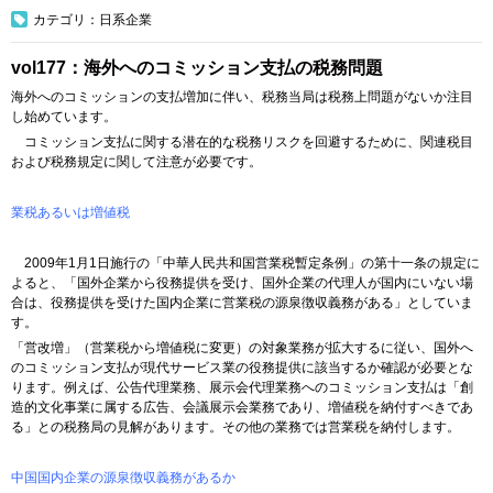
カテゴリ：日系企業
vol177：海外へのコミッション支払の税務問題
海外へのコミッションの支払増加に伴い、税務当局は税務上問題がないか注目
し始めています。
コミッション支払に関する潜在的な税務リスクを回避するために、関連税目
および税務規定に関して注意が必要です。
業税あるいは増値税
2009年1月1日施行の「中華人民共和国営業税暫定条例」の第十一条の規定に
よると、「国外企業から役務提供を受け、国外企業の代理人が国内にいない場
合は、役務提供を受けた国内企業に営業税の源泉徴収義務がある」としていま
す。
「営改増」（営業税から増値税に変更）の対象業務が拡大するに従い、国外へ
のコミッション支払が現代サービス業の役務提供に該当するか確認が必要とな
ります。例えば、公告代理業務、展示会代理業務へのコミッション支払は「創
造的文化事業に属する広告、会議展示会業務であり、増値税を納付すべきであ
る」との税務局の見解があります。その他の業務では営業税を納付します。
中国国内企業の源泉徴収義務があるか