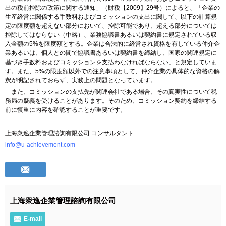
出の税前控除の政策に関する通知」（財税【2009】29号）によると、「企業の
生産経営に関係する手数料およびコミッションの支出に関して、以下の計算規
定の限度額を超えない部分において、控除可能であり、超える部分については
控除してはならない（中略）、業務協議書あるいは契約書に規定されている収
入金額の5%を限度額とする。企業は合法的に経営され資格を有している仲介企
業あるいは、個人との間で協議書あるいは契約書を締結し、国家の関連規定に
基づき手数料およびコミッションを支払わなければならない」と規定していま
す。また、5%の限度額以外での注意事項として、仲介企業の具体的な資格の解
釈が明記されておらず、実務上の問題となっています。
また、コミッションの支払先が関連会社である場合、その真実性について税
務局の疑義を受けることがあります。そのため、コミッション契約を締結する
前に慎重に内容を確認することが重要です。
上海衆逸企業管理諮詢有限公司 コンサルタント
info@u-achievement.com
上海衆逸企業管理諮詢有限公司
E-mail