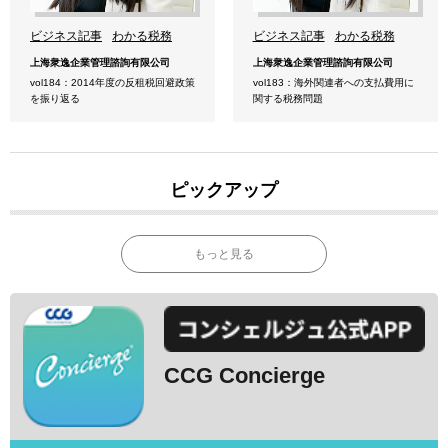
ビジネス記事
わかる税務
ビジネス記事
わかる税務
上海衆逸企業管理諮詢有限公司
上海衆逸企業管理諮詢有限公司
vol184：2014年度の反租税回避政策
vol183：海外関連者への支払費用に
を振り返る
関する税務問題
ピックアップ
もっと見る
CCG Concierge