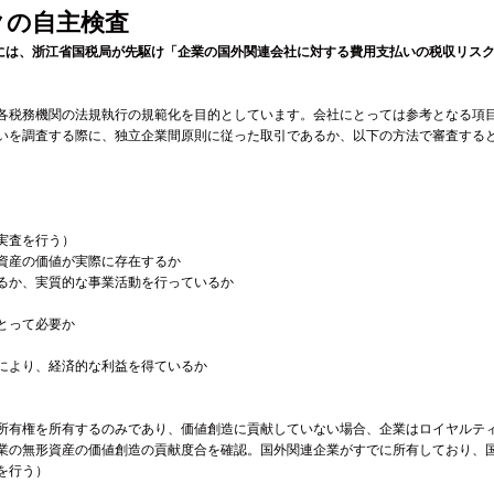
クの自主検査
日には、浙江省国税局が先駆け「企業の国外関連会社に対する費用支払いの税収リス
各税務機関の法規執行の規範化を目的としています。会社にとっては参考となる項
いを調査する際に、独立企業間原則に従った取引であるか、以下の方法で審査する
実査を行う）
資産の価値が実際に存在するか
るか、実質的な事業活動を行っているか
とって必要か
により、経済的な利益を得ているか
所有権を所有するのみであり、価値創造に貢献していない場合、企業はロイヤルテ
業の無形資産の価値創造の貢献度合を確認。国外関連企業がすでに所有しており、
を行う）