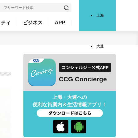
上海
ニティ
ビジネス
APP
大連
CCG Concierge
上海・大連への
便利な街案内＆生活情報アプリ！