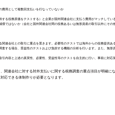
の費用として複数回支払いを行なっていないか
供する役務原価をテストする）と企業が国外関連会社に支払う費用がマッチしてい
補償ではないか（会社と国外関連会社間の役務あるいは無形資産の取引以外にその
る関連会社との取引に重点を置きます。必要性のテストでは海外からの役務提供あ
調査する場合、受益性のテストおよび負担する機能の分析を行います。また、無形
取引内容と上述の真実性、必要性、受益性等のテストを自主的に行い、事前に対応
り、関連会社に対する対外支払いに関する税務調査の重点項目が明確に
に対応できる体制作りが必要となります。