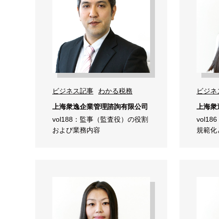
ビジネス記事
わかる税務
ビジネ
上海衆逸企業管理諮詢有限公司
上海衆
vol188：監事（監査役）の役割
vol
および業務内容
規範化