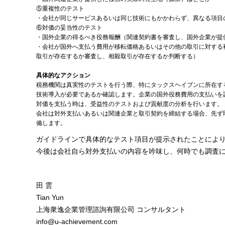
⑤重複性のテスト
・会社が同じサービスあるいは同じ技術にもかかわらず、異なる項目
⑥対価の妥当性のテスト
・国外企業の得るべき役務報酬（関連契約書を審査し、国外企業が提
・会社が国外へ支払う費用が移転価格あるいはその他の取引に対する
取引が存在するか審査し、相殺取引が存在するか判断する）
具体的なアクション
税務機関は真実性のテストを行う際、特にタックスヘイブンに所在す
技術導入が必要であるか確認します。企業の国外役務費用の支払いを
対価を支払う時は、受益性のテストおよび貢献度の分析を行います。
会社は対外支払いあるいは関連企業と取引契約を締結する場合、先ず
備します。
ガイドラインで具体的なテスト項目が提示されたことによ
今後は会社自ら対外支払いの内容を吟味し、何時でも調査
田 雲
Tian Yun
上海衆逸企業管理諮詢有限公司 コンサルタント
info@u-achievement.com