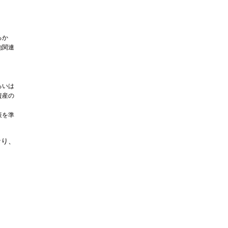
るか
他関連
るいは
資産の
策を準
なり、