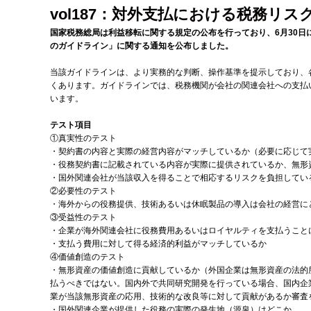
vol187：対外支払における税務リス
国家税務総局は利益移転に関する規定の公布を行っており、6月30
のガイドライン」に関する通知を公布しました。
当該ガイドラインは、より実務的な判断、操作基準を提示しており、
くあります。ガイドラインでは、税務機関が会社の関連会社への支払
います。
テスト項目
①真実性のテスト
・契約書の内容と実際の経営内容がマッチしているか（必要に応じて
・役務契約書に記載されている内容が実際に提供されているか、無形
・国外関連会社が当該収入を得ることで相応するリスクを負担してい
②必要性のテスト
・海外からの役務提供、技術あるいは休眠製品の導入は会社の経営に
③受益性のテスト
・企業が海外関連会社に役務費用あるいはロイヤルティを支払うこと
・支払う費用に対して得る経済的利益がマッチしているか
④価値創造のテスト
・無形資産の価値創造に貢献しているか（外国企業は無形資産の法的
払うべきではない。国内外で共同研究開発を行っている場合、国内企
業が当該無形資産の応用、技術的な改良等に対して貢献があるか審査
・国外関連企業が提供した役務の実際の発生地（源泉）はどこか