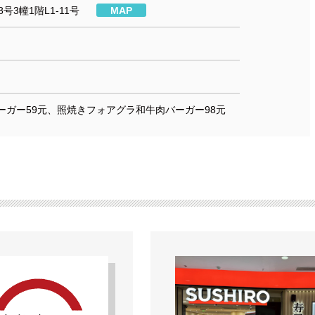
号3幢1階L1-11号
MAP
ーガー59元、照焼きフォアグラ和牛肉バーガー98元