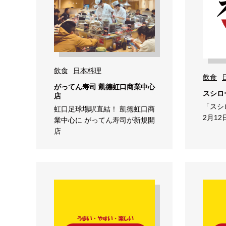
飲食
日本料理
飲食
がってん寿司 凱德虹口商業中心
スシロ
店
「スシ
虹口足球場駅直結！ 凱徳虹口商
2月1
業中心に がってん寿司が新規開
店