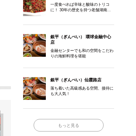
一度食べれば辛味と酸味のトリコ
に！ 30年の歴史を持つ老舗湖南...
銀平（ぎんぺい） 環球金融中心
店
金融センターでも和の空間をこだわ
りの海鮮料理を堪能
銀平（ぎんぺい）仙霞路店
落ち着いた高級感ある空間、接待に
も大人気！
もっと見る