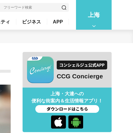
上海
ニティ
ビジネス
APP
CCG Concierge
上海・大連への
便利な街案内＆生活情報アプリ！