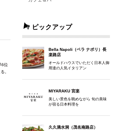
ピックアップ
Bella Napoli（ベラ ナポリ）長
楽路店
オールドハウスでいただく日本人御
界6位
用達の人気イタリアン
える。
MIYARAKU 宮楽
美しい景色を眺めながら 旬の美味
が宿る日本料理を
久久滴水洞（茂名南路店）