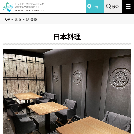
上海
検索
TOP
>
飲食
>
鮨 参樹
日本料理