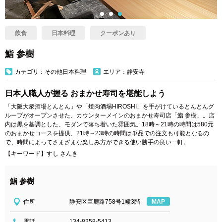
飲食
日本料理
クーポンあり
鮨 参樹
カテゴリ：その他日本料理
エリア：静安寺
日本人職人が握る おまかせ寿司を堪能しよう
「大阪大衆酒場とんとん」や「焼肉酒場HIROSHI」を手がけているとんとんグ
ループがオープンさせた、カウンターメインのおまかせ寿司店「鮨 参樹」。店
内は黒を基調とした、モダンで落ち着いた雰囲気。18時～21時の時間は580元
のおまかせコースを提供、21時～23時の時間は単品での注文も可能となるの
で、時間によってさまざまな楽しみ方ができる使い勝手の良い一軒。
【キーワード】すし さんき
鮨 参樹
住所
静安区巨鹿路758号1幢3階
MAP
電話
134-8258-5413