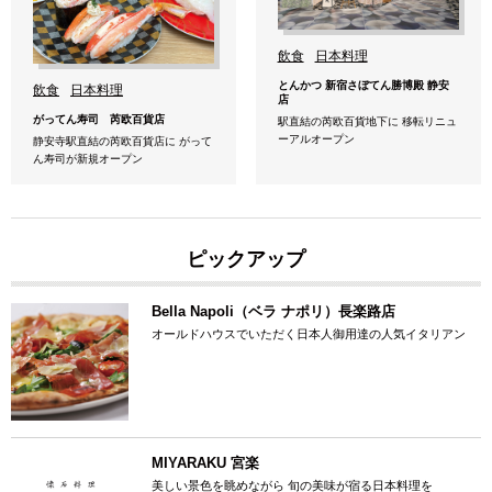
飲食
日本料理
とんかつ 新宿さぼてん勝博殿 静安
飲食
日本料理
店
がってん寿司 芮欧百貨店
駅直結の芮欧百貨地下に 移転リニュ
ーアルオープン
静安寺駅直結の芮欧百貨店に がって
ん寿司が新規オープン
ピックアップ
Bella Napoli（ベラ ナポリ）長楽路店
オールドハウスでいただく日本人御用達の人気イタリアン
MIYARAKU 宮楽
美しい景色を眺めながら 旬の美味が宿る日本料理を