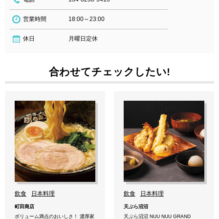
営業時間
18:00～23:00
休日
月曜日定休
合わせてチェックしたい!
飲食
日本料理
飲食
日本料理
町田商店
天ぷら沼沼
ボリューム満点のおいしさ！ 濃厚家
天ぷら沼沼 NUU NUU GRAND