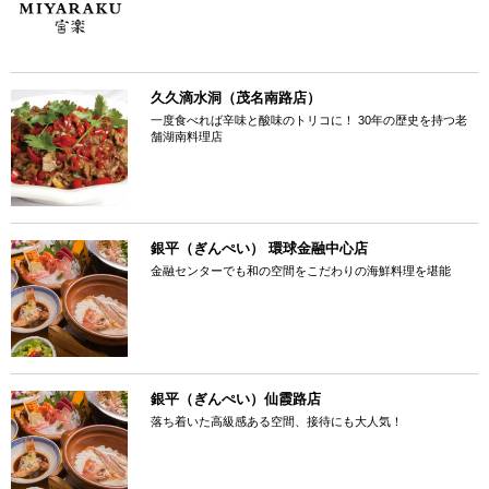
久久滴水洞（茂名南路店）
一度食べれば辛味と酸味のトリコに！ 30年の歴史を持つ老
舗湖南料理店
銀平（ぎんぺい） 環球金融中心店
金融センターでも和の空間をこだわりの海鮮料理を堪能
銀平（ぎんぺい）仙霞路店
落ち着いた高級感ある空間、接待にも大人気！