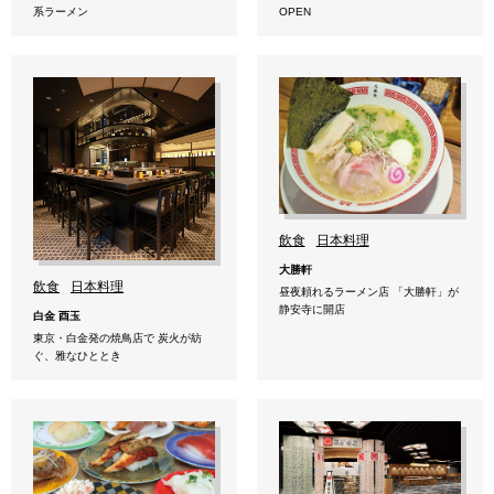
系ラーメン
OPEN
飲食
日本料理
大勝軒
飲食
日本料理
昼夜頼れるラーメン店 「大勝軒」が
静安寺に開店
白金 酉玉
東京・白金発の焼鳥店で 炭火が紡
ぐ、雅なひととき