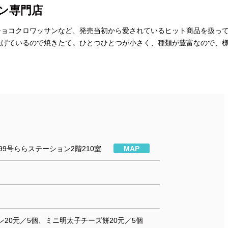
ン専門店
チョコクロワッサンなど、発売当初から愛されているヒット商品を扱っ
上げているので焼きたて。ひとつひとつが小さく、種類が豊富なので、
99号ららステーション2階210室
MAP
20元／5個、ミニ明太子チーズ餅20元／5個