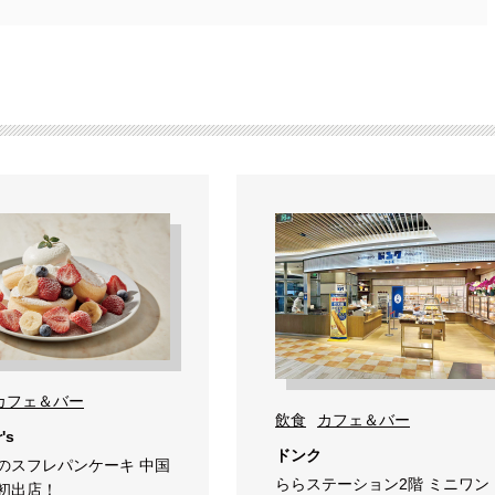
カフェ＆バー
飲食
カフェ＆バー
's
ドンク
のスフレパンケーキ 中国
ららステーション2階 ミニワン
初出店！