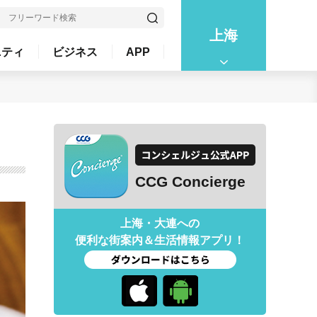
上海
ニティ
ビジネス
APP
CCG Concierge
上海・大連への
便利な街案内＆生活情報アプリ！