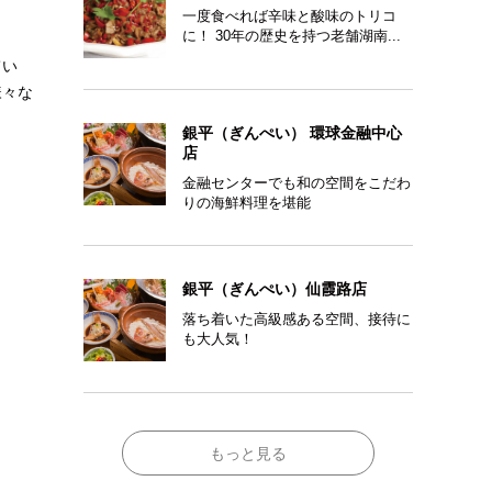
一度食べれば辛味と酸味のトリコ
に！ 30年の歴史を持つ老舗湖南...
てい
様々な
銀平（ぎんぺい） 環球金融中心
店
金融センターでも和の空間をこだわ
りの海鮮料理を堪能
銀平（ぎんぺい）仙霞路店
落ち着いた高級感ある空間、接待に
も大人気！
もっと見る