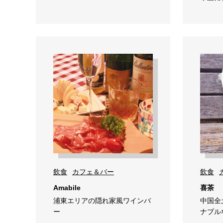
飲食
カフェ＆バー
飲食
Amabile
喜茶
浦東エリアの隠れ家風ワインバ
中国全
ー
ナブル