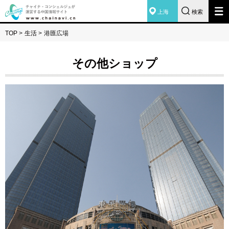
上海
検索
TOP
>
生活
>
港匯広場
その他ショップ