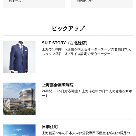
のモール
の店がズラリ
ピックアップ
SUIT STORY（古北総店）
上海で13周年、2店舗を構えるオーダースーツの老舗日本人
スタッフ常駐、3プライス設定で安心オーダー
上海嘉会国際病院
24時間・365日対応可能！ 上海滞在中の日本人の健康をサポ
ート
日朋住宅
上海創業22年の日本人向け賃貸専門不動産 お客様の満足の