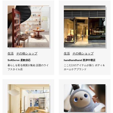
生活
その他ショップ
生活
その他ショップ
SoftServe 柔軟供応
handhandhand 西岸中環店
暮らしを彩る雑貨が集結 話題のライ
ここだけのアイテムが揃う ボディ＆
フスタイル店
ホームケアブランド