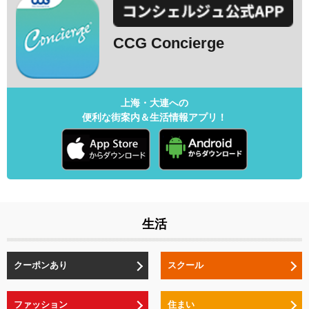
CCG Concierge
上海・大連への
便利な街案内＆生活情報アプリ！
生活
クーポンあり
スクール
ファッション
住まい