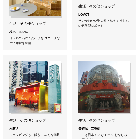
生活
その他ショップ
LOVOT
そのかわいい姿に癒される！ 次世代
生活
その他ショップ
の家族型ロボット
椋木 LIANG
日々の生活にこだわりを ユニークな
生活雑貨を展開
生活
その他ショップ
生活
その他ショップ
永新坊
美羅城 五番街
ショッピングもご飯も！ みんな満足
ここは日本！？ なモール おなじみ