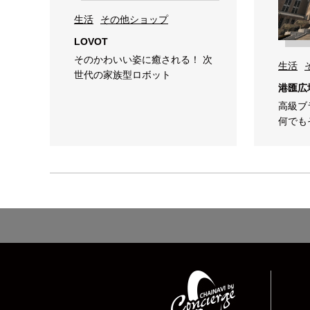
生活
その他ショップ
LOVOT
そのかわいい姿に癒される！ 次
生活
世代の家族型ロボット
港匯広
高級ブ
何でも