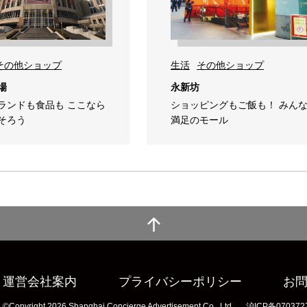
その他ショップ
生活
その他ショップ
場
永新坊
ランドも食品も ここなら
ショッピングもご飯も！ みん
そろう
満足のモール
運営会社案内
プライバシーポリシー
お
©Copyright 2026 Shanghai Concierge Advertisement Co., Ltd.
沪ICP备070372