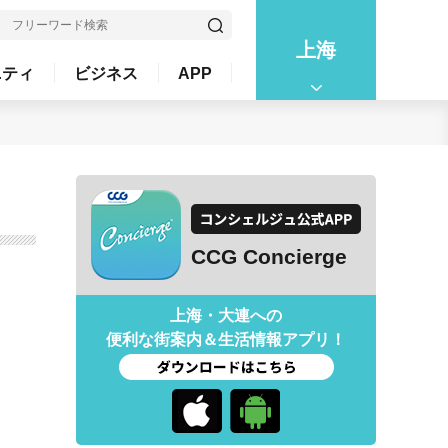
上海
ニティ
ビジネス
APP
CCG Concierge
上海・大連への
便利な街案内＆生活情報アプリ！