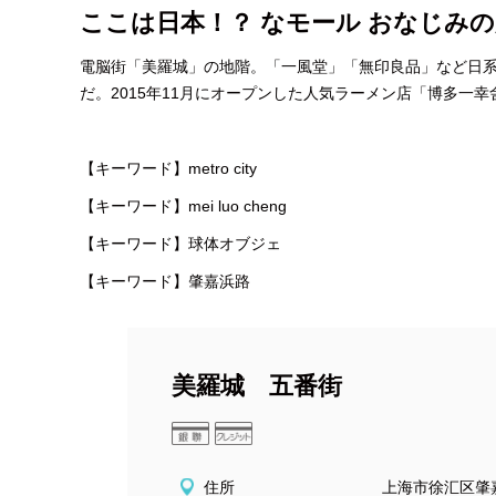
ここは日本！？ なモール おなじみ
電脳街「美羅城」の地階。「一風堂」「無印良品」など日
だ。2015年11月にオープンした人気ラーメン店「博多一
【キーワード】metro city
【キーワード】mei luo cheng
【キーワード】球体オブジェ
【キーワード】肇嘉浜路
美羅城 五番街
住所
上海市徐汇区肇嘉