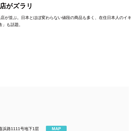
の店がズラリ
系店が並ぶ。日本とほぼ変わらない値段の商品も多く、在住日本人のイ
幸舎」も話題。
浜路1111号地下1层
MAP