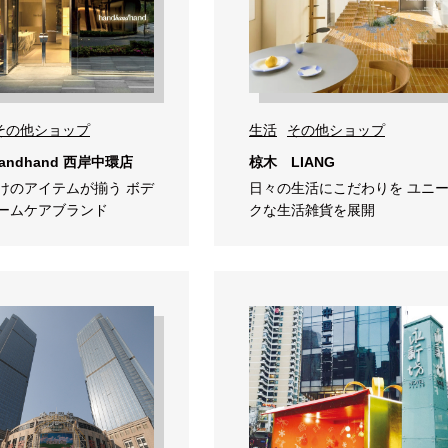
その他ショップ
生活
その他ショップ
handhand 西岸中環店
椋木 LIANG
けのアイテムが揃う ボデ
日々の生活にこだわりを ユニ
ームケアブランド
クな生活雑貨を展開