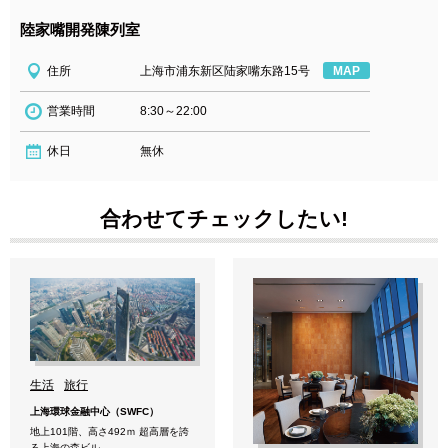
陸家嘴開発陳列室
住所
上海市浦东新区陆家嘴东路15号
MAP
営業時間
8:30～22:00
休日
無休
合わせてチェックしたい!
生活
旅行
上海環球金融中心（SWFC）
地上101階、高さ492ｍ 超高層を誇
る上海の森ビル