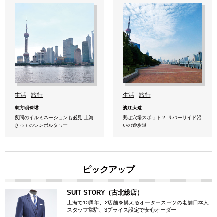
生活
旅行
生活
旅行
東方明珠塔
濱江大道
夜間のイルミネーションも必見 上海
実は穴場スポット？ リバーサイド沿
きってのシンボルタワー
いの遊歩道
ピックアップ
SUIT STORY（古北総店）
上海で13周年、2店舗を構えるオーダースーツの老舗日本人
スタッフ常駐、3プライス設定で安心オーダー