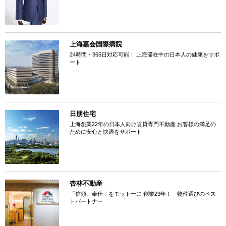
上海嘉会国際病院
24時間・365日対応可能！ 上海滞在中の日本人の健康をサポ
ート
日朋住宅
上海創業22年の日本人向け賃貸専門不動産 お客様の満足の
ために安心と快適をサポート
杏林不動産
「信頼、奉仕」をモットーに 創業23年！ 物件選びのベス
トパートナー