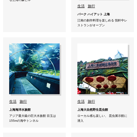
生活
旅行
パーク ハイアット 上海
江南の創作料理を楽しめる 悦軒中レ
ストランがオープン
生活
旅行
生活
旅行
上海海洋水族館
上海大自然野生昆虫館
アジア最大級の巨大水族館 目玉は
ローカル感も楽しい、 昆虫展示館に
155mの海中トンネル
潜入