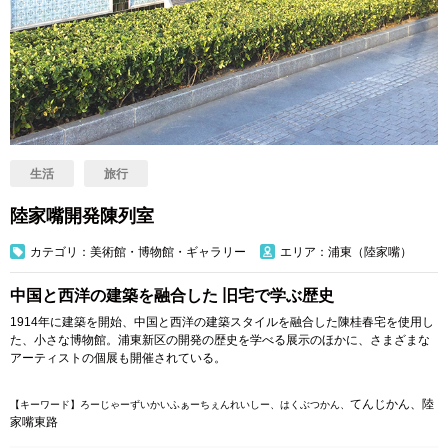
生活
旅行
陸家嘴開発陳列室
カテゴリ：美術館・博物館・ギャラリー
エリア：浦東（陸家嘴）
中国と西洋の建築を融合した 旧宅で学ぶ歴史
1914年に建築を開始、中国と西洋の建築スタイルを融合した陳桂春宅を使用し
た、小さな博物館。浦東新区の開発の歴史を学べる展示のほかに、さまざまな
アーティストの個展も開催されている。
てんじかん、陸
【キーワード】ろーじゃーずいかいふぁーちぇんれいしー、はくぶつかん、
家嘴東路