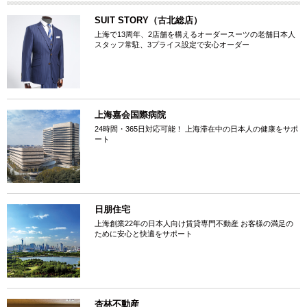
SUIT STORY（古北総店）
上海で13周年、2店舗を構えるオーダースーツの老舗日本人
スタッフ常駐、3プライス設定で安心オーダー
上海嘉会国際病院
24時間・365日対応可能！ 上海滞在中の日本人の健康をサポ
ート
日朋住宅
上海創業22年の日本人向け賃貸専門不動産 お客様の満足の
ために安心と快適をサポート
杏林不動産