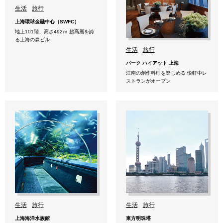
生活
旅行
上海環球金融中心（SWFC）
地上101階、高さ492ｍ 超高層を誇
る上海の森ビル
生活
旅行
パーク ハイアット 上海
江南の創作料理を楽しめる 悦軒中レ
ストランがオープン
生活
旅行
生活
旅行
上海海洋水族館
東方明珠塔