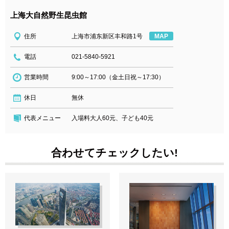
上海大自然野生昆虫館
住所
上海市浦东新区丰和路1号
MAP
電話
021-5840-5921
営業時間
9:00～17:00（金土日祝～17:30）
休日
無休
代表メニュー
入場料大人60元、子ども40元
合わせてチェックしたい!