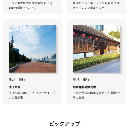
アジア最大級の巨大水族館 目玉は
夜間のイルミネーションも必見 上海
155mの海中トンネル
きってのシンボルタワー
生活
旅行
生活
旅行
濱江大道
陸家嘴開発陳列室
実は穴場スポット？ リバーサイド沿
中国と西洋の建築を融合した 旧宅で
いの遊歩道
学ぶ歴史
ピックアップ