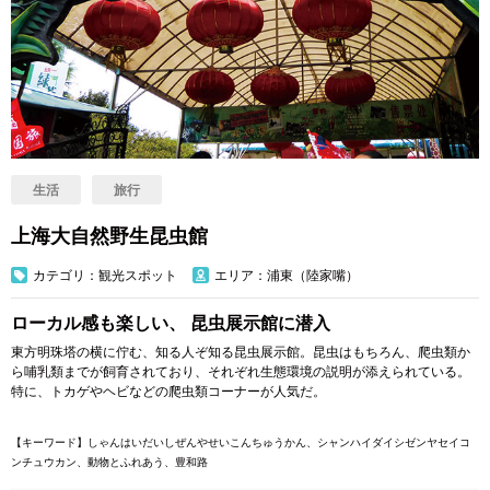
生活
旅行
上海大自然野生昆虫館
カテゴリ：観光スポット
エリア：浦東（陸家嘴）
ローカル感も楽しい、 昆虫展示館に潜入
東方明珠塔の横に佇む、知る人ぞ知る昆虫展示館。昆虫はもちろん、爬虫類か
ら哺乳類までが飼育されており、それぞれ生態環境の説明が添えられている。
特に、トカゲやヘビなどの爬虫類コーナーが人気だ。
【キーワード】しゃんはいだいしぜんやせいこんちゅうかん、シャンハイダイシゼンヤセイコ
ンチュウカン、動物とふれあう、
豊和路