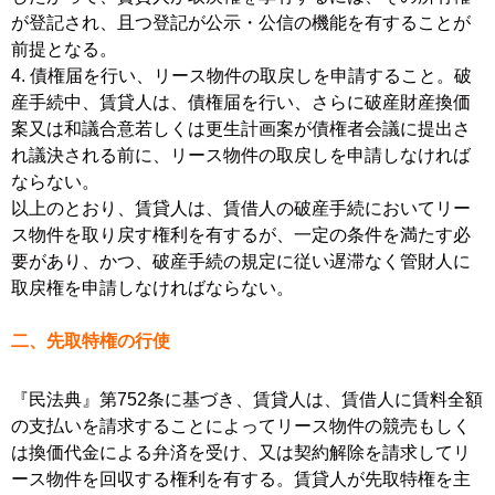
が登記され、且つ登記が公示・公信の機能を有することが
前提となる。
4. 債権届を行い、リース物件の取戻しを申請すること。破
産手続中、賃貸人は、債権届を行い、さらに破産財産換価
案又は和議合意若しくは更生計画案が債権者会議に提出さ
れ議決される前に、リース物件の取戻しを申請しなければ
ならない。
以上のとおり、賃貸人は、賃借人の破産手続においてリー
ス物件を取り戻す権利を有するが、一定の条件を満たす必
要があり、かつ、破産手続の規定に従い遅滞なく管財人に
取戻権を申請しなければならない。
二、先取特権の行使
『民法典』第752条に基づき、賃貸人は、賃借人に賃料全額
の支払いを請求することによってリース物件の競売もしく
は換価代金による弁済を受け、又は契約解除を請求してリ
ース物件を回収する権利を有する。賃貸人が先取特権を主