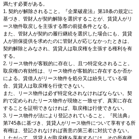
満たす必要がある。
1. 契約が解除されること。『企業破産法』第18条の規定に
基づき、管財人が契約解除を選択することが、賃貸人がリ
ース物件取戻しを主張する際の前提条件となる。
また、管財人が契約の履行継続を選択した場合にも、賃貸
人が担保提供を求めたのに管財人が応じなかったときは、
契約解除とみなされ、賃貸人は取戻権を主張する権利を有
する。
2. リース物件が客観的に存在し、且つ特定化されること。
取戻権の有効性は、リース物件が客観的に存在するか否か
による。賃借人がリース物件を処分又は紛失している場
合、賃貸人は取戻権を行使できない。
また、リース物件は必ず特定化されなければならない。契
約で定められたリース物件が現物と一致せず、真実に存在
することを証明できなければ、取戻権は行使できない。
3. リース物件が法により登記されていること。『民法典』
第745条に基づき、賃貸人がリース物件について享有する所
有権は、登記されなければ善意の第三者に対抗できない。
したがって、賃貸人が取戻権を享有するには、その所有権