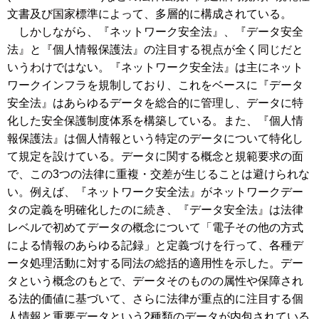
文書及び国家標準によって、多層的に構成されている。
しかしながら、『ネットワーク安全法』、『データ安全
法』と『個人情報保護法』の注目する視点が全く同じだと
いうわけではない。『ネットワーク安全法』は主にネット
ワークインフラを規制しており、これをベースに『データ
安全法』はあらゆるデータを総合的に管理し、データに特
化した安全保護制度体系を構築している。また、『個人情
報保護法』は個人情報という特定のデータについて特化し
て規定を設けている。データに関する概念と規範要求の面
で、この3つの法律に重複・交差が生じることは避けられな
い。例えば、『ネットワーク安全法』がネットワークデー
タの定義を明確化したのに続き、『データ安全法』は法律
レベルで初めてデータの概念について「電子その他の方式
による情報のあらゆる記録」と定義づけを行って、各種デ
ータ処理活動に対する同法の総括的適用性を示した。デー
タという概念のもとで、データそのものの属性や保障され
る法的価値に基づいて、さらに法律が重点的に注目する個
人情報と重要データという2種類のデータが内包されている