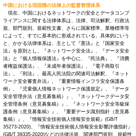
中国における現段階の法律上の監督管理体系
現在、中国におけるネットワークの安全とデータコンプ
ライアンスに関する法律体系は、法律、司法解釈、行政法
規、部門規則、規範性文書、さらに国家標準、業種標準等
によって、すでに基本的に形成されている。具体的にいう
と、かかる法律体系は、主として『憲法』と『国家安全
法』を原則とし、『ネットワーク安全法』、『データ安全
法』と『個人情報保護法』を中心に、『民法典』、『消費
者権益保護法』、『未成年者保護法』、『電子商取引
法』、『刑法』、最高人民法院の関連司法解釈、『ネット
ワーク安全審査弁法』、『重要情報インフラ安全保護条
例』、『児童個人情報ネットワーク保護規定』、『データ
安全管理弁法（意見募集稿）』、『ネットワークデータ安
全管理条例（意見募集稿）』、『ネットワーク安全等級保
護条例（意見募集稿）』、『重要データ識別指針（意見募
集稿）』、『情報安全技術個人情報安全規範』(GB/T
35273-2020)、『情報安全技術個人情報安全影響評価指針』
(GB/T 39335-2020)などの法律法規、関連部門規則、規範性