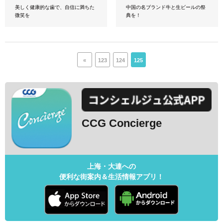
美しく健康的な歯で、自信に満ちた
中国の名ブランド牛と生ビールの祭
微笑を
典を！
«
123
124
125
CCG Concierge
上海・大連への
便利な街案内＆生活情報アプリ！