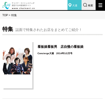
大連
検索
TOP
>
特集
特集
誌面で特集されたお店をまとめてご紹介！
看板娘看板男 店自慢の看板娘
Concierge大連 2014年1/2月号