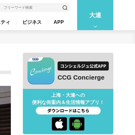
大連
ニティ
ビジネス
APP
CCG Concierge
上海・大連への
便利な街案内＆生活情報アプリ！