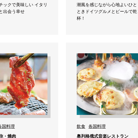
チックで美味しい イタリ
潮風を感じながら心地よいひと
と出会う幸せ
ときドイツグルメとビールで乾
杯！
各国料理
飲食
各国料理
你・燒肉
奥列格俄式音楽レストラン