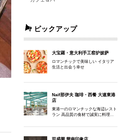
ピックアップ
大宝羅・意大利手工窑炉披萨
ロマンチックで美味しい イタリア
生活と出会う幸せ
Naif那伊夫 珈琲・西餐 大連東港
店
東港一のロマンチックな海辺レスト
ラン 高品質の食材で誠実に料理...
双盛園 華南印象店