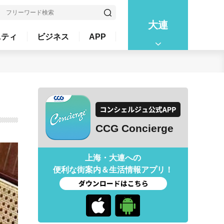
大連
ニティ
ビジネス
APP
CCG Concierge
上海・大連への
便利な街案内＆生活情報アプリ！