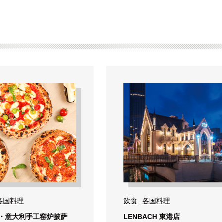
各国料理
飲食
各国料理
・意大利手工窑炉披萨
LENBACH 東港店