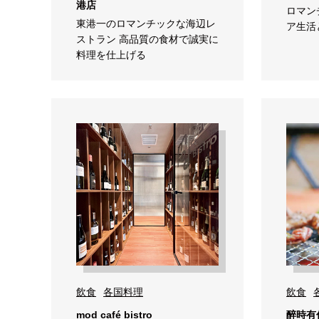
港店
ロマン
東港一のロマンチックな海辺レ
ア生活
ストラン 高品質の食材で誠実に
料理を仕上げる
飲食
各国料理
飲食
mod café bistro
醉時有