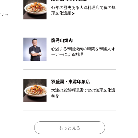
47年の歴史ある大連料理店で食の無
形文化遺産を
イナッ
龍秀山焼肉
心温まる韓国焼肉の時間を韓國人オ
ーナーによる料理
双盛園・東港印象店
大連の老舗料理店で食の無形文化遺
産を
もっと見る