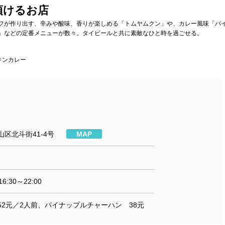
頂けるお店
フが作り出す、辛みや酸味、香りが楽しめる「トムヤムクン」や、カレー風味「パ
」などの定番メニューが数々。タイビールと共に素敵なひと時を過ごせる。
キンカレー
区北斗街41-4号
MAP
16:30～22:00
52元／2人前、パイナップルチャーハン 38元