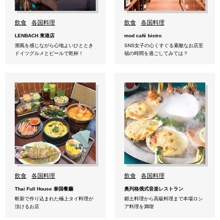
飲食
各国料理
飲食
各国料理
LENBACH 東港店
mod café bistro
潮風を感じながら心地よいひととき
SNS女子の心くすぐる素敵なお店至
ドイツグルメとビールで乾杯！
福の時間を過ごしてみては？
飲食
各国料理
飲食
各国料理
Thai Full House 泰国餐廳
奥列格俄式音楽レストラン
斬新で作り込まれた極上タイ料理が
郷土料理から高級料理まで本場ロシ
頂けるお店
ア料理を満喫