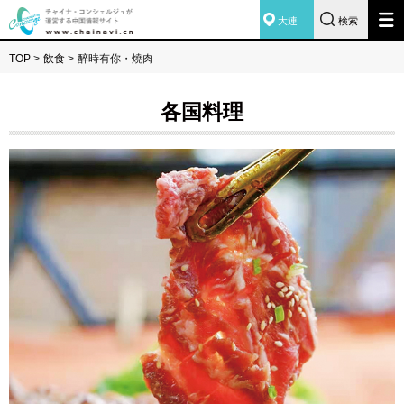
大連
検索
TOP
>
飲食
>
醉時有你・燒肉
各国料理