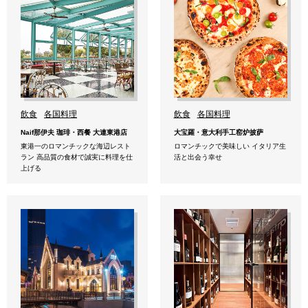
飲食
各国料理
飲食
各国料理
Naif那伊夫 珈琲・西餐 大連東港店
大宝羅・意大利手工窑炉披萨
東港一のロマンチックな海辺レスト
ロマンチックで美味しい イタリア生
ラン 高品質の食材で誠実に料理を仕
活と出会う幸せ
上げる