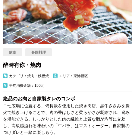
飲食
各国料理
醉時有你・燒肉
カテゴリ：焼肉・鉄板焼
エリア：東港新区
平均消費金額：150元
絶品のお肉と自家製タレのコンボ
ニ七広場に位置する、備長炭を使用した焼き肉店。黒牛ささみを炭
火で焼き上げることで、肉の香ばしさと柔らかさが凝縮され、旨み
を堪能できる。しっかりとした肉の繊維と上質な脂が均等に交差
し、高級感溢れる味わいの「牛バラ」はマストオーダー。自家製の
つけダレと一緒に楽しもう。