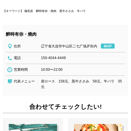
【キーワード】 備長炭 醉時有你・燒肉 黒牛ささみ 牛バラ
醉時有你・燒肉
住所
辽宁省大连市中山区二七广场歹街内
MAP
電話
150-4044-4449
営業時間
10:00〜22:00
代表メニュー
肩ロース 158元、黒牛ささみ 58元、牛バラ 35
元
合わせてチェックしたい!