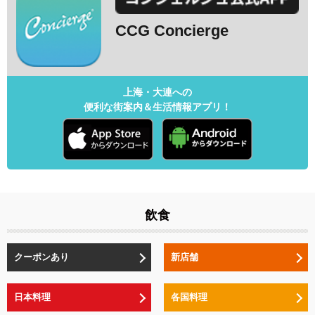
CCG Concierge
上海・大連への
便利な街案内＆生活情報アプリ！
飲食
クーポンあり
新店舗
日本料理
各国料理