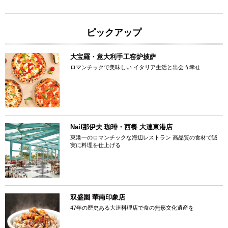
ピックアップ
大宝羅・意大利手工窑炉披萨
ロマンチックで美味しい イタリア生活と出会う幸せ
Naif那伊夫 珈琲・西餐 大連東港店
東港一のロマンチックな海辺レストラン 高品質の食材で誠
実に料理を仕上げる
双盛園 華南印象店
47年の歴史ある大連料理店で食の無形文化遺産を