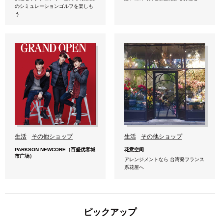
のシミュレーションゴルフを楽しも
う
生活
その他ショップ
生活
その他ショップ
PARKSON NEWCORE（百盛优客城
花意空间
市广场）
アレンジメントなら 台湾発フランス
系花屋へ
ピックアップ