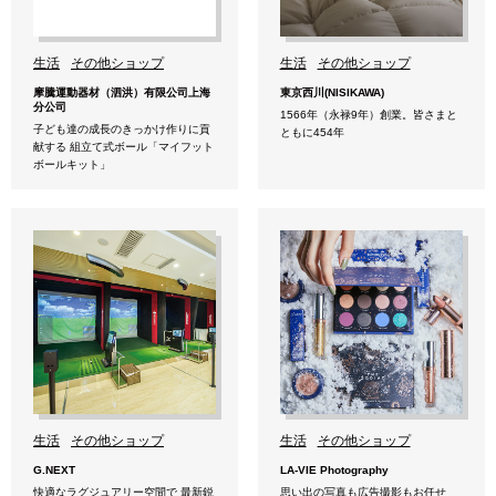
生活
その他ショップ
生活
その他ショップ
摩騰運動器材（泗洪）有限公司上海
東京西川(NISIKAWA)
分公司
1566年（永禄9年）創業。皆さまと
子ども達の成長のきっかけ作りに貢
ともに454年
献する 組立て式ボール「マイフット
ボールキット」
生活
その他ショップ
生活
その他ショップ
G.NEXT
LA-VIE Photography
快適なラグジュアリー空間で 最新鋭
思い出の写真も広告撮影もお任せ