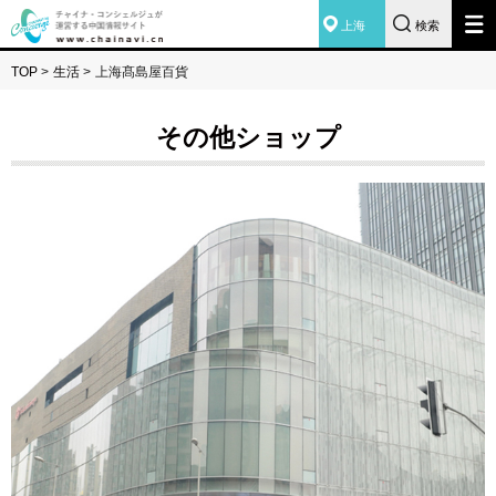
上海
検索
TOP
>
生活
>
上海髙島屋百貨
その他ショップ