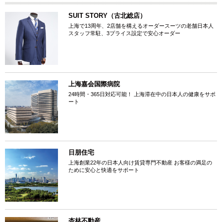
SUIT STORY（古北総店）
上海で13周年、2店舗を構えるオーダースーツの老舗日本人
スタッフ常駐、3プライス設定で安心オーダー
上海嘉会国際病院
24時間・365日対応可能！ 上海滞在中の日本人の健康をサポ
ート
日朋住宅
上海創業22年の日本人向け賃貸専門不動産 お客様の満足の
ために安心と快適をサポート
杏林不動産