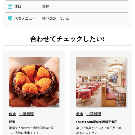
休日
無休
代表メニュー
桂花爆魚 35 元
合わせてチェックしたい!
飲食
中華料理
飲食
中華料理
胆道
FAIRYLAND夢幻仙境親子餐庁
瀋陽で人気のウニ専門店期待に応
楽しい遊具がいっぱい親子共に楽し
じ、大連に進出！！！
めるレストラン