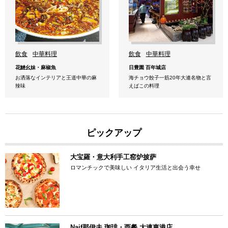
飲食
中華料理
飲食
中華料理
花鰱幺妹・麻椒魚
日豊園 百年城店
お洒落なインテリアと王道中華の麻
海チョウ餃子一筋20年大連名物と言
辣味
えばこの料理
ピックアップ
大宝羅・意大利手工窑炉披萨
ロマンチックで美味しい イタリア生活と出会う幸せ
Naif那伊夫 珈琲・西餐 大連東港店