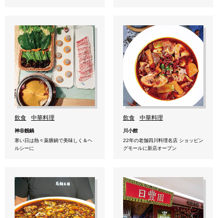
飲食
中華料理
飲食
中華料理
神谷靓鍋
川小館
寒い日は熱々薬膳鍋で美味しく＆ヘ
22年の老舗四川料理名店 ショッピン
ルシーに
グモールに新店オープン