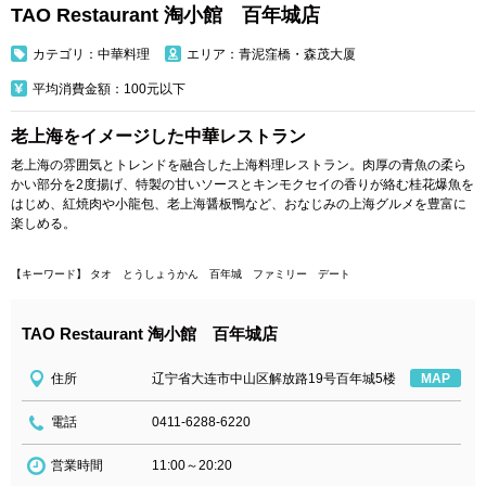
TAO Restaurant 淘小館 百年城店
カテゴリ：中華料理
エリア：青泥窪橋・森茂大厦
平均消費金額：100元以下
老上海をイメージした中華レストラン
老上海の雰囲気とトレンドを融合した上海料理レストラン。肉厚の青魚の柔ら
かい部分を2度揚げ、特製の甘いソースとキンモクセイの香りが絡む桂花爆魚を
はじめ、紅焼肉や小龍包、老上海醤板鴨など、おなじみの上海グルメを豊富に
楽しめる。
【キーワード】 タオ とうしょうかん 百年城 ファミリー デート
TAO Restaurant 淘小館 百年城店
住所
辽宁省大连市中山区解放路19号百年城5楼
MAP
電話
0411-6288-6220
営業時間
11:00～20:20