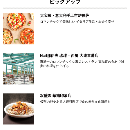
ピックアップ
大宝羅・意大利手工窑炉披萨
ロマンチックで美味しい イタリア生活と出会う幸せ
Naif那伊夫 珈琲・西餐 大連東港店
東港一のロマンチックな海辺レストラン 高品質の食材で誠
実に料理を仕上げる
双盛園 華南印象店
47年の歴史ある大連料理店で食の無形文化遺産を