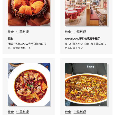
飲食
中華料理
飲食
中華料理
胆道
FAIRYLAND夢幻仙境親子餐庁
瀋陽で人気のウニ専門店期待に応
楽しい遊具がいっぱい親子共に楽し
じ、大連に進出！！！
めるレストラン
飲食
中華料理
飲食
中華料理