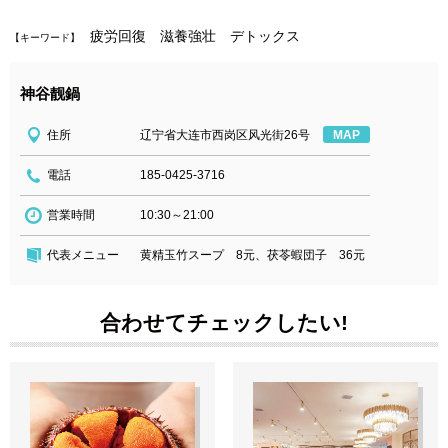
疲労回復 滋養強壮 デトックス
【キーワード】
神谷靓鍋
住所
辽宁省大连市西岗区风光街26号
MAP
電話
185-0425-3716
営業時間
10:30～21:00
代表メニュー
黄精玉竹スープ 8元、茯苓蝦団子 36元
合わせてチェックしたい!