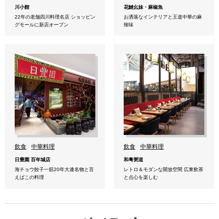
川小館
花鰱幺妹・麻椒魚
22年の老舗四川料理名店 ショッピン
お洒落なインテリアと王道中華の麻
グモールに新店オープン
辣味
飲食
中華料理
飲食
中華料理
日豊園 百年城店
和粤粥道
海チョウ餃子一筋20年大連名物と言
レトロ＆モダンな開放空間 広東飲茶
えばこの料理
と点心を楽しむ