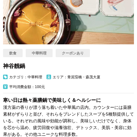
飲食
中華料理
クーポンあり
神谷靓鍋
カテゴリ：中華料理
エリア：青泥窪橋・森茂大厦
平均消費金額：100元
寒い日は熱々薬膳鍋で美味しく＆ヘルシーに
漢方薬の香りが漂う落ち着いた中華風の店内。カウンターには薬膳
素材がずらりと並び、それらをブレンドしたスープを5種類提供して
いる。それぞれの風味や効能が調和し、美味しいだけでなく、身体
を芯から温め、疲労回復や滋養強壮、デトックス、美肌・美容に効
果がある。その他ユニークな料理多数。