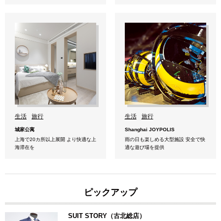
生活
旅行
生活
旅行
城家公寓
Shanghai JOYPOLIS
上海で20カ所以上展開 より快適な上
雨の日も楽しめる大型施設 安全で快
海滞在を
適な遊び場を提供
ピックアップ
SUIT STORY（古北総店）