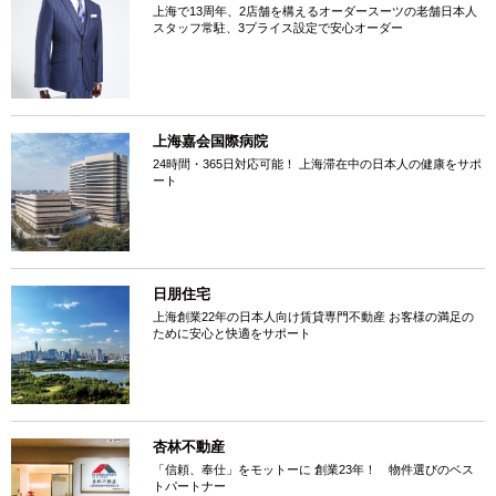
上海で13周年、2店舗を構えるオーダースーツの老舗日本人
スタッフ常駐、3プライス設定で安心オーダー
上海嘉会国際病院
24時間・365日対応可能！ 上海滞在中の日本人の健康をサポ
ート
日朋住宅
上海創業22年の日本人向け賃貸専門不動産 お客様の満足の
ために安心と快適をサポート
杏林不動産
「信頼、奉仕」をモットーに 創業23年！ 物件選びのベス
トパートナー