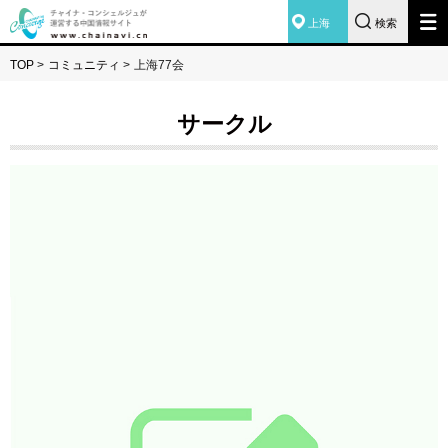
上海
検索
TOP
>
コミュニティ
>
上海77会
サークル