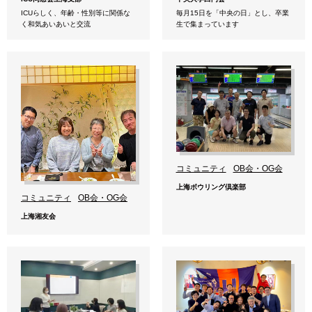
ICUらしく、年齢・性別等に関係な
毎月15日を「中央の日」とし、卒業
く和気あいあいと交流
生で集まっています
コミュニティ
OB会・OG会
上海ボウリング倶楽部
コミュニティ
OB会・OG会
上海湘友会