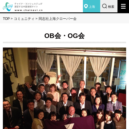
上海
検索
TOP
>
コミュニティ
>
同志社上海クローバー会
OB会・OG会