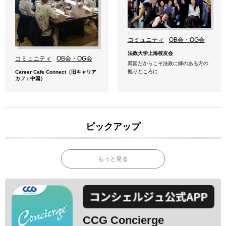
コミュニティ
OB会・OG会
法政大学上海校友会
コミュニティ
OB会・OG会
異国だからこそ法政に縁のある方の
拠りどころに
Career Cafe Connect（旧キャリア
カフェ中国）
ピックアップ
もっと見る
CCG Concierge