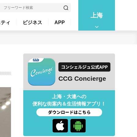
上海
ニティ
ビジネス
APP
CCG Concierge
上海・大連への
便利な街案内＆生活情報アプリ！