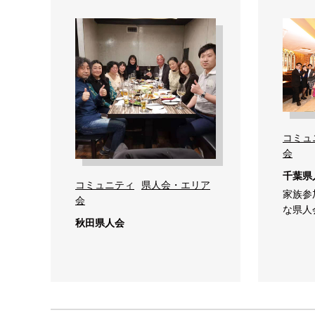
コミュ
会
千葉県
コミュニティ
県人会・エリア
家族参
会
な県人
秋田県人会