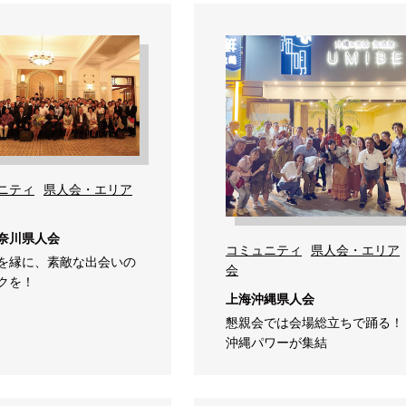
ニティ
県人会・エリア
奈川県人会
コミュニティ
県人会・エリア
を縁に、素敵な出会いの
会
クを！
上海沖縄県人会
懇親会では会場総立ちで踊る！
沖縄パワーが集結