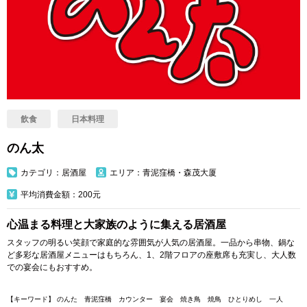
飲食
日本料理
のん太
カテゴリ：居酒屋
エリア：青泥窪橋・森茂大厦
平均消費金額：200元
心温まる料理と大家族のように集える居酒屋
スタッフの明るい笑顔で家庭的な雰囲気が人気の居酒屋。一品から串物、鍋な
ど多彩な居酒屋メニューはもちろん、1、2階フロアの座敷席も充実し、大人数
での宴会にもおすすめ。
【キーワード】 のんた 青泥窪橋 カウンター 宴会
焼き鳥 焼鳥
ひとりめし
一人