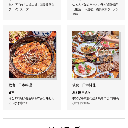
熊本発祥の「白湯の雄」栄養豊富な
知る人ぞ知るラーメン屋が錦華銀座
ラーメンスープ
に復活! 大連初、横浜家系ラーメン
登場
飲食
日本料理
飲食
日本料理
鰻亭
鳥本源 串焼き
うなぎ料理の醍醐味を存分に味わえ
申貿ビル東側の焼き鳥専門店 料理長
るうなぎ専門店
は在日歴10年