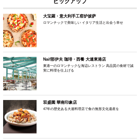
ピックアップ
大宝羅・意大利手工窑炉披萨
ロマンチックで美味しい イタリア生活と出会う幸せ
Naif那伊夫 珈琲・西餐 大連東港店
東港一のロマンチックな海辺レストラン 高品質の食材で誠
実に料理を仕上げる
双盛園 華南印象店
47年の歴史ある大連料理店で食の無形文化遺産を