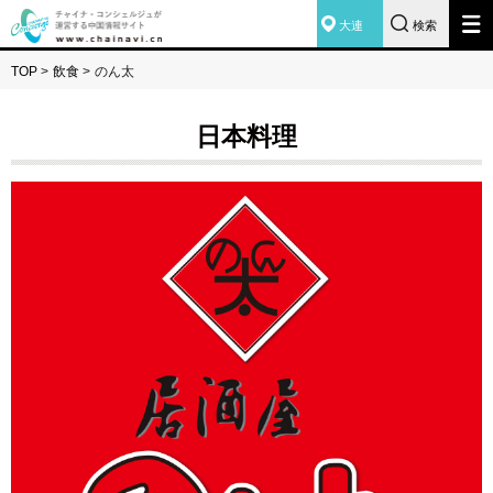
大連
検索
TOP
>
飲食
>
のん太
日本料理