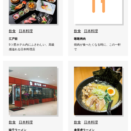
飲食
日本料理
飲食
日本料理
江戸前
啾啾烤肉
5ツ星ホテル内にふさわしい、高級
焼肉が食べたくなる時に、この一軒
感溢れる日本料理店
で
飲食
日本料理
飲食
日本料理
味千ラーメン
参里虎ラーメン