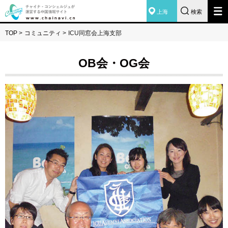
上海
検索
TOP
>
コミュニティ
>
ICU同窓会上海支部
OB会・OG会