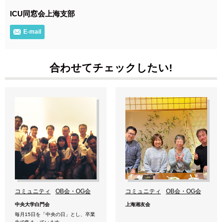
ICU同窓会上海支部
E-mail
合わせてチェックしたい!
コミュニティ
OB会・OG会
コミュニティ
OB会・OG会
中央大学白門会
上海湘友会
毎月15日を「中央の日」とし、卒業