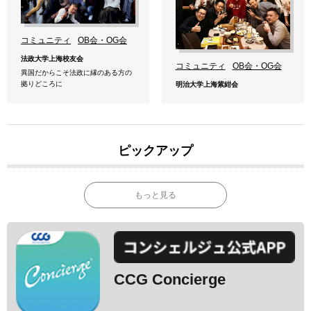
コミュニティ
OB会・OG会
法政大学上海校友会
コミュニティ
OB会・OG会
異国だからこそ法政に縁のある方の
拠りどころに
明治大学上海紫紺会
ピックアップ
もっと見る
CCG Concierge