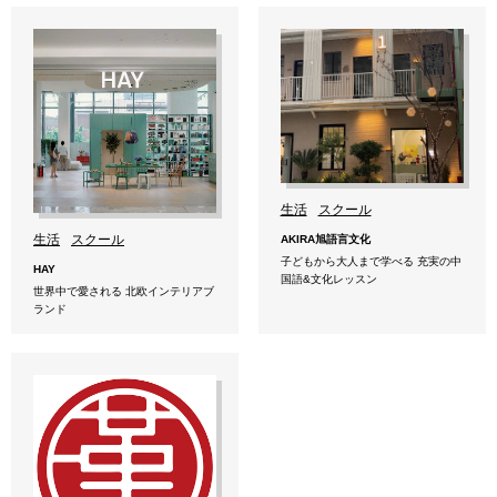
生活
スクール
生活
スクール
AKIRA旭語言文化
子どもから大人まで学べる 充実の中
HAY
国語&文化レッスン
世界中で愛される 北欧インテリアブ
ランド