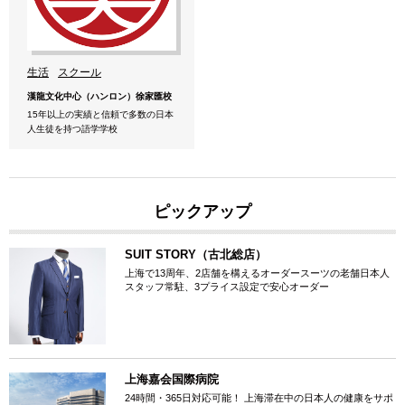
生活
スクール
漢龍文化中心（ハンロン）徐家匯校
15年以上の実績と信頼で多数の日本
人生徒を持つ語学学校
ピックアップ
SUIT STORY（古北総店）
上海で13周年、2店舗を構えるオーダースーツの老舗日本人
スタッフ常駐、3プライス設定で安心オーダー
上海嘉会国際病院
24時間・365日対応可能！ 上海滞在中の日本人の健康をサポ