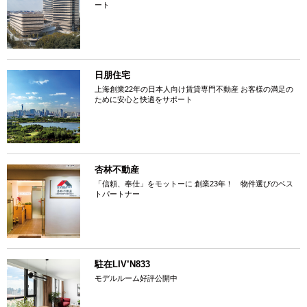
ート
日朋住宅
上海創業22年の日本人向け賃貸専門不動産 お客様の満足の
ために安心と快適をサポート
杏林不動産
「信頼、奉仕」をモットーに 創業23年！ 物件選びのベス
トパートナー
駐在LIV’N833
モデルルーム好評公開中