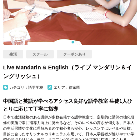
生活
スクール
クーポンあり
Live Mandarin & English（ライブ マンダリン＆イ
ングリッシュ）
カテゴリ：語学学校
エリア：徐家匯
中国語と英語が学べるアクセス良好な語学教室 生徒1人ひ
とりに応じて丁寧に指導
日本で生活経験のある講師が多数在籍する語学教室で、定期的に講師の強化研
修の実施で常に指導力向上に努めるなど、そのレベルの高さが伺える。日本人
の生活習慣や文化に理解あるので初心者も安心。レッスンではレベルや目標、
目的に合ったオリジナルカリキュラムを用いて、日本人学習者が陥りやすい学
習の弱点をはじめ、発音、リス二ングや文法などを丁寧に指導してくれる。