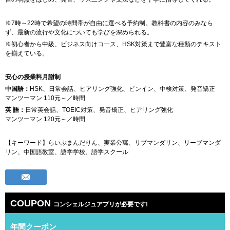
※7時～22時で希望の時間帯が自由に選べる予約制。教科書の内容のみなら
ず、最新の流行や文化についても学びを深められる。
※初心者から中級、ビジネス向けコ一ス、HSK対策まで豊富な種類のテキスト
を揃えている。
安心の授業料月謝制
中国語：
HSK、日常会話、ヒアリング強化、ピンイン、中検対策、発音矯正
マンツーマン 110元～／時間
英 語：
日常英会話、TOEIC対策、発音矯正、ヒアリング強化
マンツーマン 120元～／時間
【キーワード】らいぶまんだりん、実業公寓、リブマンダリン、リーブマンダ
リン、中国語教室、語学学校、語学スクール
COUPON
コンシェルジュアプリが必要です!
年間クーポン