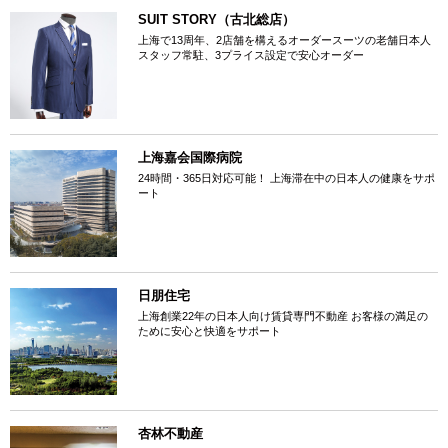
SUIT STORY（古北総店）
上海で13周年、2店舗を構えるオーダースーツの老舗日本人
スタッフ常駐、3プライス設定で安心オーダー
上海嘉会国際病院
24時間・365日対応可能！ 上海滞在中の日本人の健康をサポ
ート
日朋住宅
上海創業22年の日本人向け賃貸専門不動産 お客様の満足の
ために安心と快適をサポート
杏林不動産