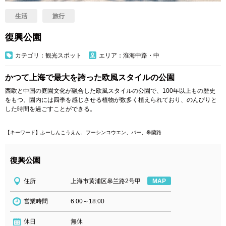
生活
旅行
復興公園
カテゴリ：観光スポット
エリア：淮海中路・中
かつて上海で最大を誇った欧風スタイルの公園
西欧と中国の庭園文化が融合した欧風スタイルの公園で、100年以上もの歴史
をもつ。園内には四季を感じさせる植物が数多く植えられており、のんびりと
した時間を過ごすことができる。
【キーワード】ふーしんこうえん、フーシンコウエン、バー、
皋蘭路
復興公園
住所
上海市黄浦区皋兰路2号甲
MAP
営業時間
6:00～18:00
休日
無休