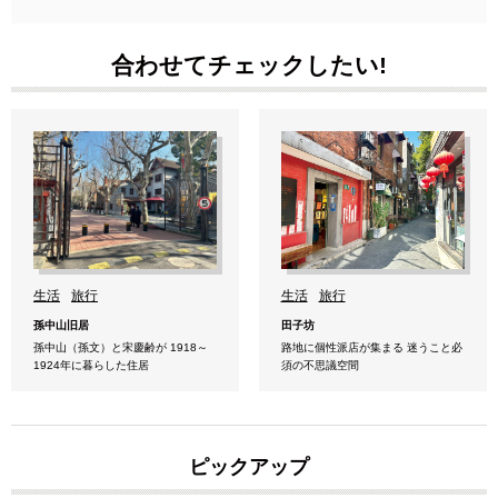
合わせてチェックしたい!
生活
旅行
生活
旅行
孫中山旧居
田子坊
孫中山（孫文）と宋慶齢が 1918～
路地に個性派店が集まる 迷うこと必
1924年に暮らした住居
須の不思議空間
ピックアップ