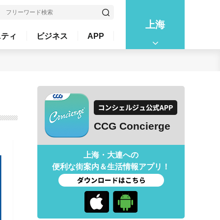
上海
ニティ
ビジネス
APP
CCG Concierge
上海・大連への
便利な街案内＆生活情報アプリ！