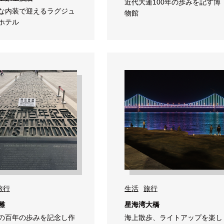
近代大連100年の歩みを記す博
な内装で迎えるラグジュ
物館
ホテル
旅行
生活
旅行
雕
星海湾大橋
の百年の歩みを記念し作
海上散歩、ライトアップを楽し