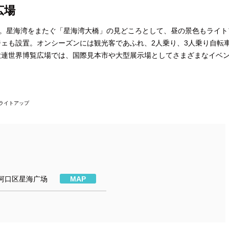
広場
名。星海湾をまたぐ「星海湾大橋」の見どころとして、昼の景色もライト
ェも設置。オンシーズンには観光客であふれ、2人乗り、3人乗り自転
大連世界博覧広場では、国際見本市や大型展示場としてさまざまなイベ
ライトアップ
河口区星海广场
MAP