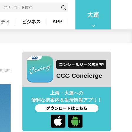
大連
ニティ
ビジネス
APP
CCG Concierge
上海・大連への
便利な街案内＆生活情報アプリ！