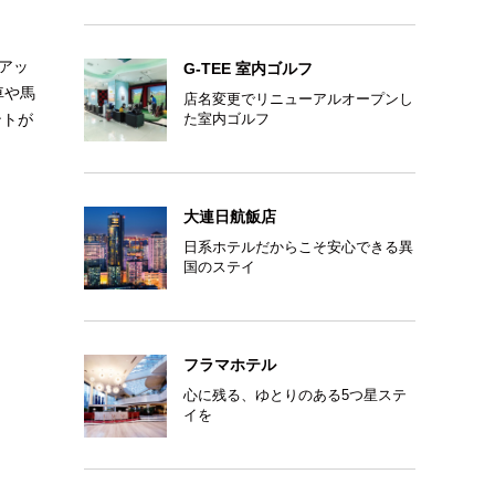
アッ
G-TEE 室内ゴルフ
車や馬
店名変更でリニューアルオープンし
ントが
た室内ゴルフ
大連日航飯店
日系ホテルだからこそ安心できる異
国のステイ
フラマホテル
心に残る、ゆとりのある5つ星ステ
イを