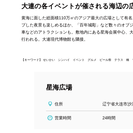
大連の各イベントが催される海辺の
黄海に面した総面積110万㎡のアジア最大の広場として有
プした夜景も楽しめるほか、「百年城彫」など数々のオブジ
車などのアトラクションも。敷地内にある星海会展中心、
行われる。大連現代博物館も隣接。
【キーワード】 せいかい シンハイ イベント グルメ ビール祭 テラス 橋 
星海広場
住所
辽宁省大连市沙
営業時間
24時間