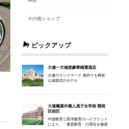
その他ショップ
ピックアップ
大連一方城堡豪華精選酒店
大連のランドマ一ク 国内でも稀有
な城砦式のホテル
大連楓葉外籍人員子女学校 開発
区校区
中国教育と西洋教育のハイブリッド
により、「素質教育」の理念を徹底