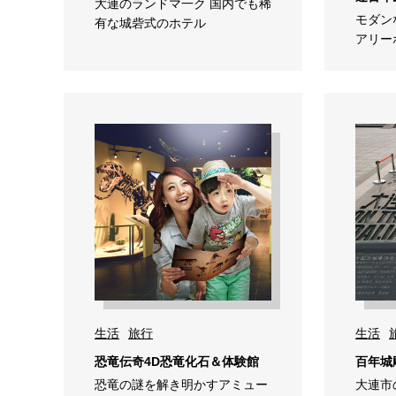
大連のランドマ一ク 国内でも稀
モダン
有な城砦式のホテル
アリー
生活
旅行
生活
恐竜伝奇4D恐竜化石＆体験館
百年城
恐竜の謎を解き明かすアミュー
大連市