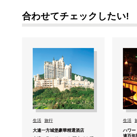
合わせてチェックしたい!
生活
旅行
生活
大連一方城堡豪華精選酒店
ハワー
連百年